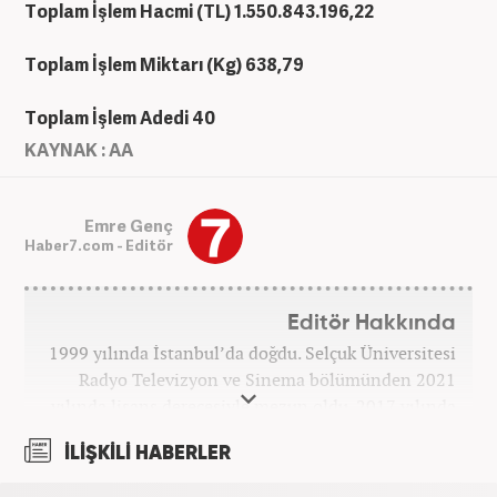
Toplam İşlem Hacmi (TL)
1.550.843.196,22
Toplam İşlem Miktarı (Kg)
638,79
Toplam İşlem Adedi
40
KAYNAK : AA
Emre Genç
Haber7.com - Editör
Editör Hakkında
1999 yılında İstanbul’da doğdu. Selçuk Üniversitesi
Radyo Televizyon ve Sinema bölümünden 2021
yılında lisans derecesiyle mezun oldu. 2017 yılında
Üniversite Televizyonu’nda başladığı kariyerinde 3
İLİŞKİLİ HABERLER
yıl boyunca spor spikerliği ve muhabirliği
görevlerinde bulundu. Daha sonra 2020 yılında özel