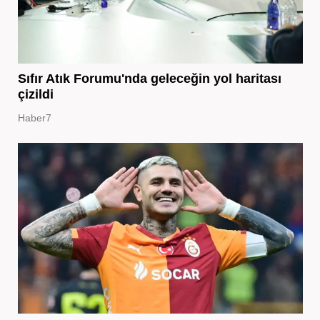
Sıfır Atık Forumu'nda geleceğin yol haritası
çizildi
Haber7