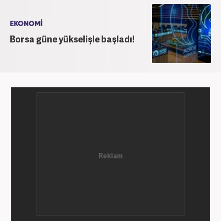
bir haber kanalında haber ve spor editörlüğü yaptı.
Ardından Turkuvaz Medya Grubu’nda editörlük
EKONOMİ
görevinde bulundu. 2024 Mayıs ayından itibaren
Borsa güne yükselişle başladı!
Kanal 7 Medya Grubu’na bağlı Haber7.com’da editör
olarak görevini sürdürmektedir.