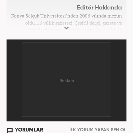
Editör Hakkında
Konya Selçuk Üniversitesi’nden 2006 yılında mezun
oldu. 16 yıllık gazeteci. Çeşitli dergi, gazete ve
ajanslarda görev aldıktan sonra 2011 yılında
internet haberciliğine başladı. Pek çok haber ve
röportaja imza attı. Meslek hayatına Haber7.com’da
7 yıldır ekonomi editörü olarak devam etmektedir.
YORUMLAR
İLK YORUM YAPAN SEN OL