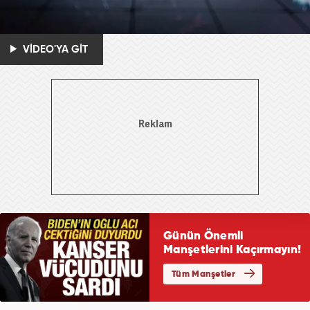
VİDEO'YA GİT