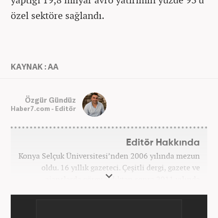
özel sektöre sağlandı.
KAYNAK : AA
Özgür Gündüz
Haber7.com - Editör
Editör Hakkında
Konya Selçuk Üniversitesi’nden 2006 yılında mezun
oldu. 16 yıllık gazeteci. Çeşitli dergi, gazete ve
ajanslarda görev aldıktan sonra 2011 yılında
internet haberciliğine başladı. Pek çok haber ve
röportaja imza attı. Meslek hayatına Haber7.com’da
7 yıldır ekonomi editörü olarak devam etmektedir.