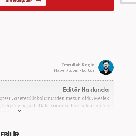
Emrullah Koçin
Haber7.com - Editör
Editör Hakkında
sitesi Gazetecilik bölümünden mezun oldu. Meslek
ç Dergi'de başladı. Daha sonra Sadece haber.com'da
 2019 yılında Haber7.com ailesine dahil olan Koçin,
ditörü'' olarak meslek hayatına devam etmektedir.
EBİLİR