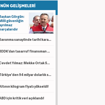
NÜN GELİŞMELERİ
Başkan Görgün:
Milli güvenliğin
ayrılmaz
parçalarıdır
Savunma sanayiinde tarihi karar! İki dev milli motor için birleşiyor
BDDK’dan tasarruf finansman düzenlemesi! Taşıt, konut ve iş yerinde limitler değişti
Cevdet Yılmaz: Mekke Ortak Savunma Anlaşması tarihi bir adımdır
Türkiye'den 94 milyar dolarlık satış!
Altının kilogram fiyatı yükseldi!
ABD için kritik veri açıklandı!