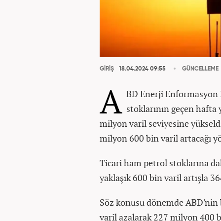
GİRİŞ
18.04.2024 09:55
GÜNCELLEME
A
BD Enerji Enformasyon İd
stoklarının geçen hafta 
milyon varil seviyesine yükseldi
milyon 600 bin varil artacağı 
Ticari ham petrol stoklarına da
yaklaşık 600 bin varil artışla 3
Söz konusu dönemde ABD'nin be
varil azalarak 227 milyon 400 bi