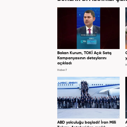
Bakan Kurum, TOKİ Açık Satış
Kampanyasının detaylarını
y
açıkladı
H
Haber7
ABD yolculuğu başladı! İran Milli