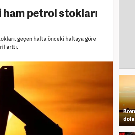
i ham petrol stokları
tokları, geçen hafta önceki haftaya göre
l arttı.
Bren
dola