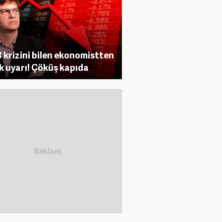
 krizini bilen ekonomistten
ik uyarı! Çöküş kapıda