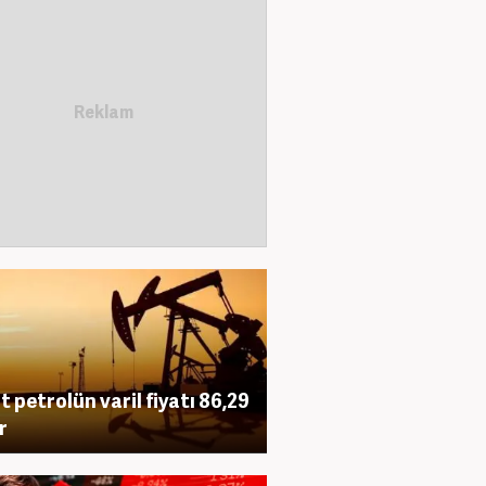
t petrolün varil fiyatı 86,29
r