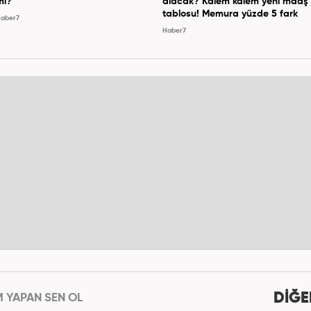
mı?
alacak? Kalem kalem yeni maaş
tablosu! Memura yüzde 5 fark
aber7
Haber7
DİĞE
M YAPAN SEN OL