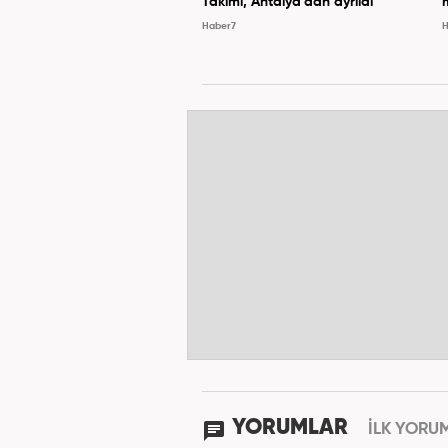
Takımı, Antalya'dan ayrıldı
Haber7
H
YORUMLAR
İLK YORU