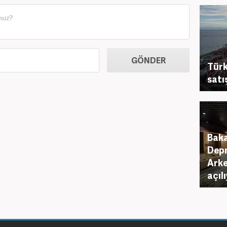
GÖNDER
Türk
satı
Baka
Depr
Arke
açıl