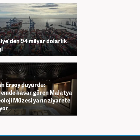
iye'den 94 milyar dolarlık
ş!
n Ersoy duyurdu:
emde hasar gören Malatya
oloji Müzesi yarın ziyarete
ıyor