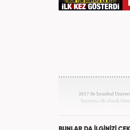
2017'de İstanbul Üniver
hayatına ilk olarak Gen
internet haberciliğine başladı.
''Ekonomi ve Otomobil E
BUNLAR DA İLGİNİZİ ÇEK