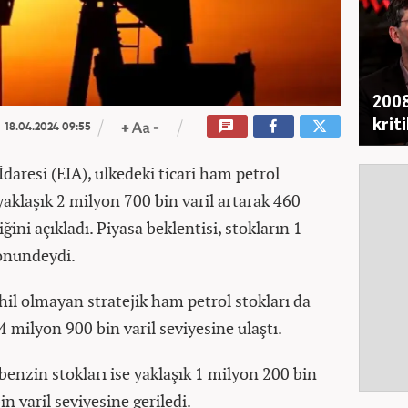
2008
krit
18.04.2024 09:55
aresi (EIA), ülkedeki ticari ham petrol
yaklaşık 2 milyon 700 bin varil artarak 460
ğini açıkladı. Piyasa beklentisi, stokların 1
yönündeydi.
hil olmayan stratejik ham petrol stokları da
64 milyon 900 bin varil seviyesine ulaştı.
nzin stokları ise yaklaşık 1 milyon 200 bin
n varil seviyesine geriledi.