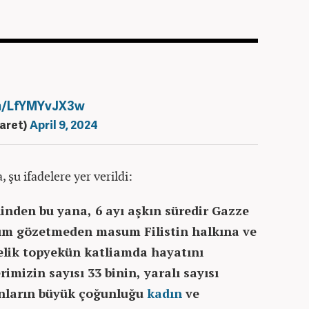
om/LfYMYvJX3w
caret)
April 9, 2024
şu ifadelere yer verildi:
ihinden bu yana, 6 ayı aşkın süredir Gazze
rım gözetmeden masum Filistin halkına ve
nelik topyekün katliamda hayatını
rimizin sayısı 33 binin, yaralı sayısı
unların büyük çoğunluğu
kadın
ve