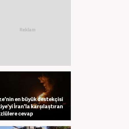
e'nin en büyük destekçisi
iye'yi İran'la karşılaştıran
üzlülere cevap