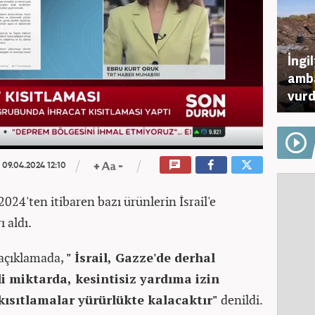
İngil
amba
vur
09.04.2024 12:10
2024'ten itibaren bazı ürünlerin İsrail'e
ı aldı.
 açıklamada,
" İsrail, Gazze'de derhal
li miktarda, kesintisiz yardıma izin
kısıtlamalar yürürlükte kalacaktır"
denildi.