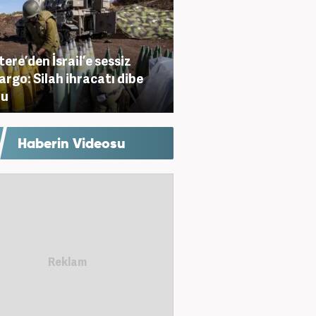
tere’den İsrail’e sessiz
rgo: Silah ihracatı dibe
du
Haberin Videosu