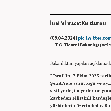
İsrail'e İhracat Kısıtlaması
(09.04.2024)
pic.twitter.c
— T.C. Ticaret Bakanlığı (@ti
Bakanlıktan yapılan açıklamada, 
" İsrail'in, 7 Ekim 2023 tar
Şeridi'nde yürüttüğü ve ay
sivil yerleşim yerlerine yö
kaybeden Filistinli kardeşle
yüzbinlerin üzerindedir. B