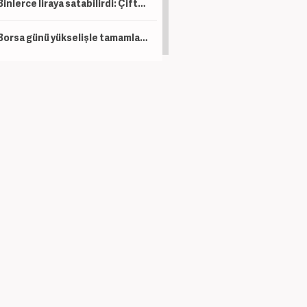
Binlerce liraya satabilirdi: Çiftçi ürünlerini ücretsiz dağıttı!
Borsa günü yükselişle tamamladı! En çok kazandıran belli oldu