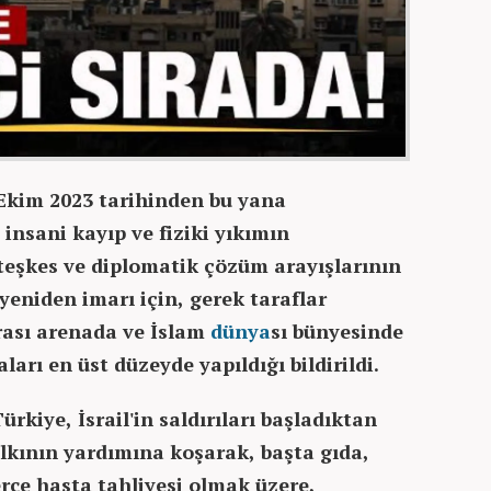
Ekim 2023 tarihinden bu yana
insani kayıp ve fiziki yıkımın
ateşkes ve diplomatik çözüm arayışlarının
eniden imarı için, gerek taraflar
rası arenada ve İslam
dünya
sı bünyesinde
ları en üst düzeyde yapıldığı bildirildi.
kiye, İsrail'in saldırıları başladıktan
lkının yardımına koşarak, başta gıda,
erce hasta tahliyesi olmak üzere,