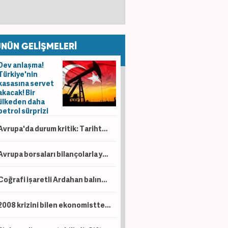
NÜN GELİŞMELERİ
Dev anlaşma!
Türkiye'nin
kasasına servet
akacak! Bir
ülkeden daha
petrol sürprizi
Avrupa'da durum kritik: Tarihte böylesi görülmedi
Avrupa borsaları bilançolarla yükseldi! İngiltere negatif ayrıştı
Coğrafi işaretli Ardahan balında hasat başladı!
2008 krizini bilen ekonomistten kritik uyarı! Çöküş kapıda