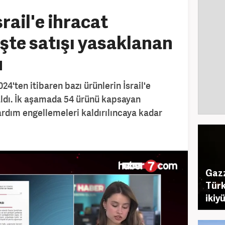
rail'e ihracat
 İşte satışı yasaklanan
u
24'ten itibaren bazı ürünlerin İsrail'e
 aldı. İk aşamada 54 ürünü kapsayan
rdım engellemeleri kaldırılıncaya kadar
Gazz
Türk
ikiy