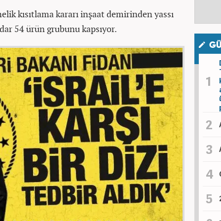
nelik kısıtlama kararı inşaat demirinden yassı
dar 54 ürün grubunu kapsıyor.
GÜ