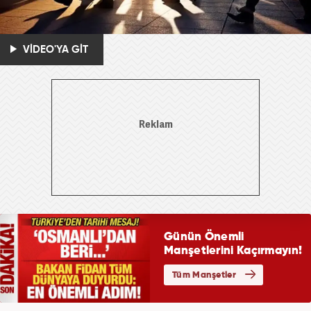
VİDEO'YA GİT