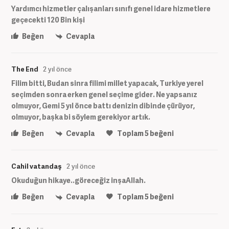
Yardımcı hizmetler çalışanları sınıfı genel idare hizmetlere
geçecekti 120 Bin kişi
Beğen
Cevapla
The End
2 yıl önce
Filim bitti, Budan sinra filimi millet yapacak, Turkiye yerel
seçimden sonra erken genel seçime gider. Ne yapsanız
olmuyor, Gemi 5 yıl önce battı denizin dibinde çürüyor,
olmuyor, başka bi söylem gerekiyor artık.
Beğen
Cevapla
Toplam
5
beğeni
Cahil vatandaş
2 yıl önce
Okuduğun hikaye..göreceğiz inşaAllah.
Beğen
Cevapla
Toplam
5
beğeni