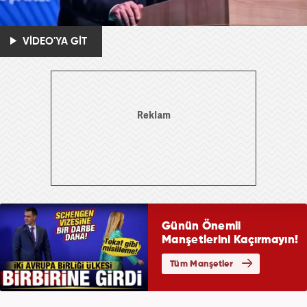
VİDEO'YA GİT