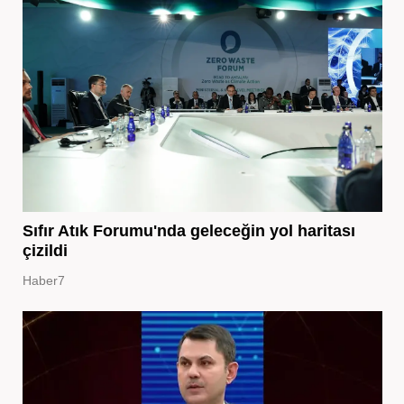
Sıfır Atık Forumu'nda geleceğin yol haritası
çizildi
Haber7