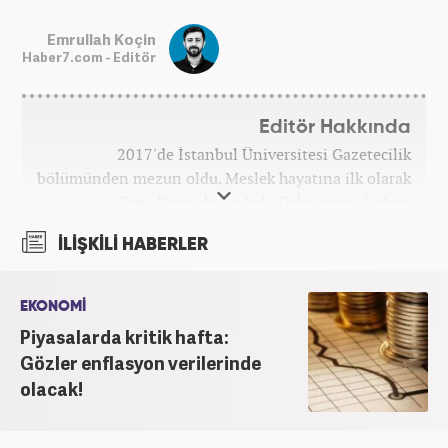
Emrullah Koçin
Haber7.com - Editör
Editör Hakkında
2017'de İstanbul Üniversitesi Gazetecilik
bölümünden mezun oldu. Meslek hayatına ilk olarak
Genç Dergi'de başladı. Daha sonra Sadece
haber.com'da internet haberciliğine başladı. 2019
İLİŞKİLİ HABERLER
yılında Haber7.com ailesine dahil olan Koçin,
''Ekonomi ve Otomobil Editörü'' olarak meslek
hayatına devam etmektedir.
EKONOMİ
Piyasalarda kritik hafta:
Gözler enflasyon verilerinde
olacak!