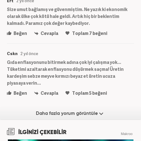
Ert
2 yıl önce
Size umut bağlamış ve güvenmiştim. Ne yazık ki ekonomik
olarak ülke çok kötü hale geldi. Artık hiç bir beklentim
kalmadı. Paramız çok değer kaybediyor.
Beğen
Cevapla
Toplam
7
beğeni
Cskn
2 yıl önce
Gıda enflasyonunu bitirmek adına çok iyi çalışma yok...
Tüketimi azaltarak enflasyonu düşürmek saçma! Üretin
kardeşim sebze meyve kırmızı beyaz et üretin ucuza
piyasaya verin...
Beğen
Cevapla
Toplam
5
beğeni
Daha fazla yorum görüntüle
İLGİNİZİ ÇEKEBİLİR
Makroo