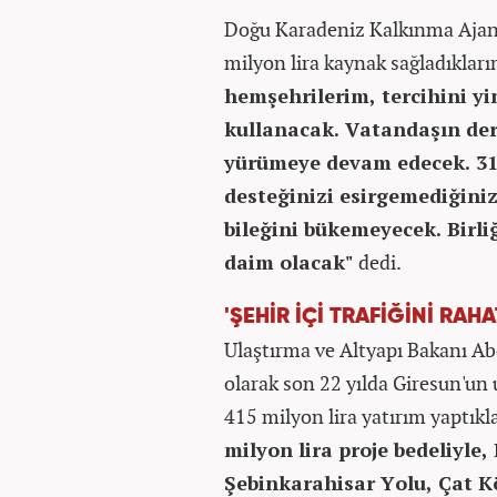
Doğu Karadeniz Kalkınma Ajansı
milyon lira kaynak sağladıkları
hemşehrilerim, tercihini y
kullanacak. Vatandaşın derd
yürümeye devam edecek. 31 
desteğinizi esirgemediğiniz
bileğini bükemeyecek. Birliğ
daim olacak"
dedi.
'ŞEHİR İÇİ TRAFİĞİNİ RAH
Ulaştırma ve Altyapı Bakanı A
olarak son 22 yılda Giresun'un 
415 milyon lira yatırım yaptıkl
milyon lira proje bedeliyle,
Şebinkarahisar Yolu, Çat Kö