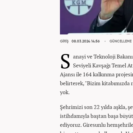
GİRİŞ
08.03.2024 14:56
GÜNCELLEME
S
anayi ve Teknoloji Bakanı
Seviyeli Kavşağı Temel A
Ajansı ile 164 kalkınma projesi
belirterek, "Bizim kitabımızd
yok.
Şehrimizi son 22 yılda aşkla, şev
istihdamıyla baştan başa büyüt
ediyoruz. Giresunlu hemşehriler