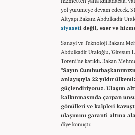
hizmetten yana kullanacak. Vat
yol yürümeye devam edecek. 31 
Altyapı Bakanı Abdulkadir Ural
siyaset
i değil, eser ve hiz
Sanayi ve Teknoloji Bakanı Meh
Abdulkadir Uraloğlu, 'Giresun 
Töreni'ne katıldı. Bakan Mehme
"Sayın Cumhurbaşkanımızın 
anlayışıyla 22 yıldır ülkem
güçlendiriyoruz. Ulaşım al
kalkınmasında çarpan unsu
gönülleri ve kalpleri kavuş
ulaşımını garanti altına ala
diye konuştu.