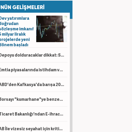
NÜN GELİŞMELERİ
Dev yatırımlara
doğrudan
sözleşme imkanı!
5 milyar liralık
projelerde yeni
dönem başladı
Depoyu dolduracaklar dikkat: Salı günü tabelalar tekrar değişecek
Emtia piyasalarında istihdam ve diplomasi rüzgarı: Altın ve gümüş coştu, petrol geriledi!
ABD'den Kafkasya'da barışa 201 milyon dolarlık yatırım! Trans-Hazar Girişim Fonu onaylandı
Borsayı "kumarhane"ye benzetmişti! 95 yaşındaki yatırımcı finans piyasalarını uyardı
Ticaret Bakanlığı'ndan E-ihracat hamlesi! Helal pazardan vergi düzenlemelerine kadar!
AB İle vizesiz seyahat için kritik adım! Kalan 6 kriter için çalışma başlatıldı