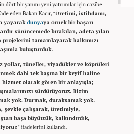
in dört bir yanını yeni yatırımlar için cazibe
fade eden Bakan Kacır,
"Üretimi, istihdamı,
na yayarak
dünya
ya örnek bir başarı
lardır sürüncemede bırakılan, adeta yılan
 projelerini tamamlayarak halkımızı
ulaşımla buluşturduk.
yollar, tüneller, viyadükler ve köprüleri
önmek dahi tek başına bir keyif haline
 hizmet olarak gören bir anlayışla;
şmalarımızı sürdürüyoruz. Bizim
lmak yok. Durmak, duraksamak yok.
, şevkle çalışarak, üretimiyle,
aştan başa büyüttük, kalkındırdık,
diyoruz"
ifadelerini kullandı.