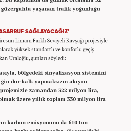
ğı güzergahta yaşanan trafik yoğunluğu
.
 TASARRUF SAĞLAYACAĞIZ'
resun Limanı Farklı Seviyeli Kavşağı projesiyle
alarak yüksek standartlı ve konforlu geçiş
kan Uraloğlu, şunları söyledi:
sıyla, bölgedeki sinyalizasyon sistemini
fiğin dur-kalk yapmaksızın akışını
e projemizle zamandan 322 milyon lira,
olmak üzere yıllık toplam 330 milyon lira
rın karbon emisyonunu da 610 ton