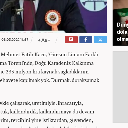
Düny
dolar
olm
08.03.2024 14:57
 Mehmet Fatih Kacır, 'Giresun Limanı Farklı
tma Töreni'nde, Doğu Karadeniz Kalkınma
ne 233 milyon lira kaynak sağladıklarını
a rehavete kapılmak yok. Durmak, duraksamak
kle çalışarak, üretimiyle, ihracatıyla,
tük, kalkındırdık, kalkındırmaya da devam
im, tercihini yine istikrardan, güvenden,