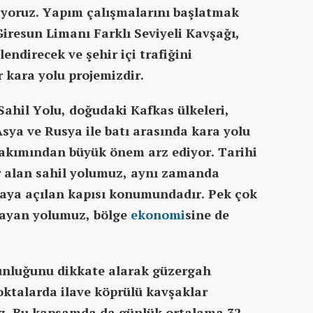
iyoruz. Yapım çalışmalarını başlatmak
Giresun Limanı Farklı Seviyeli Kavşağı,
lendirecek ve şehir içi trafiğini
 kara yolu projemizdir.
Sahil Yolu, doğudaki Kafkas ülkeleri,
sya ve Rusya ile batı arasında kara yolu
akımından büyük önem arz ediyor. Tarihi
r alan sahil yolumuz, aynı zamanda
aya açılan kapısı konumundadır. Pek çok
ağlayan yolumuz, bölge
ekonomi
sine de
unluğunu dikkate alarak güzergah
oktalarda ilave köprülü kavşaklar
z. Bu kapsamda da günlük ortalama 32