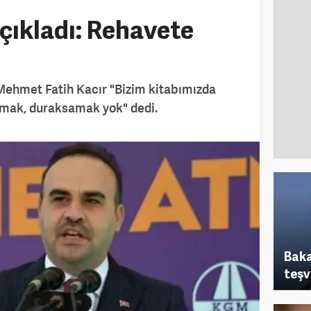
çıkladı: Rehavete
!
 Mehmet Fatih Kacır "Bizim kitabımızda
rmak, duraksamak yok" dedi.
Baka
teşvi