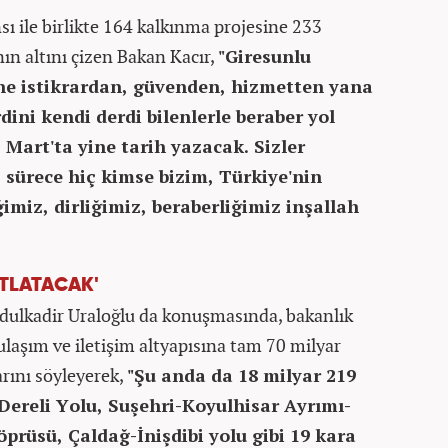
 ile birlikte 164 kalkınma projesine 233
nın altını çizen Bakan Kacır,
"Giresunlu
ine istikrardan, güvenden, hizmetten yana
ini kendi derdi bilenlerle beraber yol
Mart'ta yine tarih yazacak. Sizler
 sürece hiç kimse bizim, Türkiye'nin
imiz, dirliğimiz, beraberliğimiz inşallah
ATLATACAK'
bdulkadir Uraloğlu da konuşmasında, bakanlık
ulaşım ve iletişim altyapısına tam 70 milyar
arını söyleyerek,
"Şu anda da 18 milyar 219
 Dereli Yolu, Suşehri-Koyulhisar Ayrımı-
prüsü, Çaldağ-İnişdibi yolu gibi 19 kara