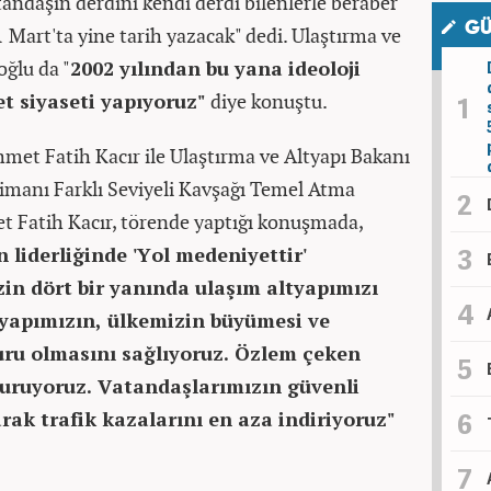
andaşın derdini kendi derdi bilenlerle beraber
GÜ
Mart'ta yine tarih yazacak" dedi. Ulaştırma ve
oğlu da "
2002 yılından bu yana ideoloji
met siyaseti yapıyoruz"
diye konuştu.
met Fatih Kacır ile Ulaştırma ve Altyapı Bakanı
Limanı Farklı Seviyeli Kavşağı Temel Atma
t Fatih Kacır, törende yaptığı konuşmada,
liderliğinde 'Yol medeniyettir'
izin dört bir yanında ulaşım altyapımızı
tyapımızın, ülkemizin büyümesi ve
ru olmasını sağlıyoruz. Özlem çeken
turuyoruz. Vatandaşlarımızın güvenli
rak trafik kazalarını en aza indiriyoruz"