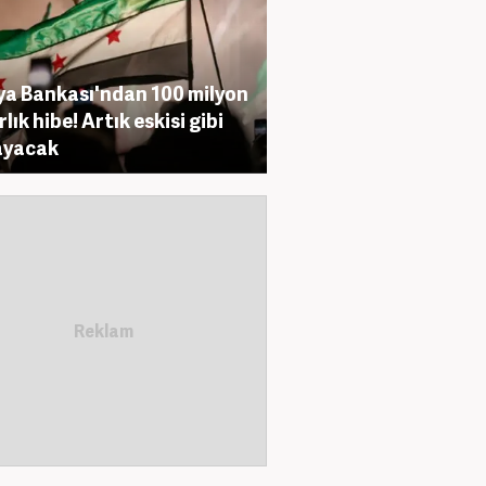
a Bankası'ndan 100 milyon
lık hibe! Artık eskisi gibi
ayacak