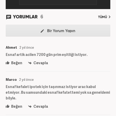
6
YORUMLAR
TÜMÜ
Bir Yorum Yapın
Ahmet
2 yıl önce
Esnaf artik acilen 7200 gün prim eşitliği istiyor.
Beğen
Cevapla
Marco
2 yıl önce
Esnaf kefalet ipotek için taşınmaz istiyor arac kabul
etmiyor. Bu samsundaki esnaf kefatettemi yok sa geneldemi
böyle.
Beğen
Cevapla