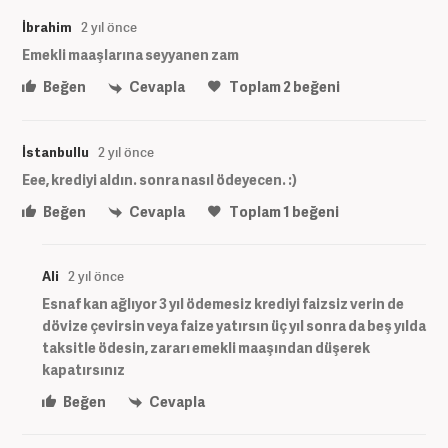
İbrahim
2 yıl önce
Emekli maaşlarına seyyanen zam
Beğen
Cevapla
Toplam
2
beğeni
İstanbullu
2 yıl önce
Eee, krediyi aldın. sonra nasıl ödeyecen. :)
Beğen
Cevapla
Toplam
1
beğeni
Ali
2 yıl önce
Esnaf kan ağlıyor 3 yıl ödemesiz krediyi faizsiz verin de
dövize çevirsin veya faize yatırsın üç yıl sonra da beş yılda
taksitle ödesin, zararı emekli maaşından düşerek
kapatırsınız
Beğen
Cevapla