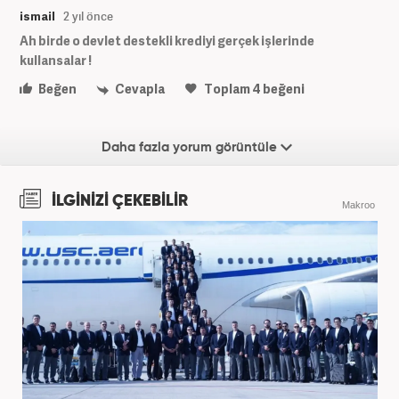
ismail
2 yıl önce
Ah birde o devlet destekli krediyi gerçek işlerinde
kullansalar !
Beğen
Cevapla
Toplam
4
beğeni
Daha fazla yorum görüntüle
İLGİNİZİ ÇEKEBİLİR
Makroo