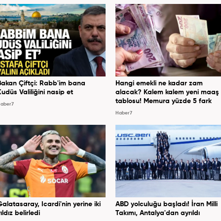
Bakan Çiftçi: Rabb'im bana
Hangi emekli ne kadar zam
Kudüs Valiliğini nasip et
alacak? Kalem kalem yeni maaş
tablosu! Memura yüzde 5 fark
aber7
Haber7
Galatasaray, Icardi'nin yerine iki
ABD yolculuğu başladı! İran Milli
ıldız belirledi
Takımı, Antalya'dan ayrıldı