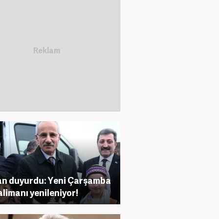
n duyurdu: Yeni Çarşamba
limanı yenileniyor!