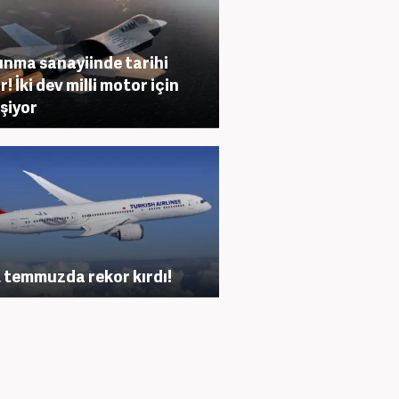
nma sanayiinde tarihi
! İki dev milli motor için
eşiyor
 temmuzda rekor kırdı!