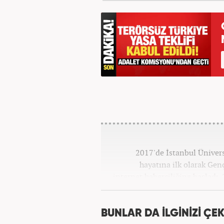
2017'de İstanbul Üniver
hayatına ilk olarak Gen
internet haberciliğine başladı.
''Ekonomi ve Otomobil E
BUNLAR DA İLGİNİZİ ÇEK