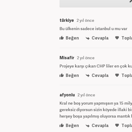
türkiye
2 yıl önce
Bu ülkenin sadece istanbul u mu var
Beğen
Cevapla
Topl
Misafir
2 yıl önce
Projeye karşı çıkan CHP liler en çok ku
Beğen
Cevapla
Topl
afyonlu
2 yıl önce
Kral ne boş yorum yapmışsın ya 15 mily
gereksiz diyorsun sizin köyede illaki bi
herşey boşa yapılmış oluyorsa mantık h
Beğen
Cevapla
Topl