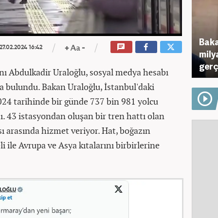
Baka
27.02.2024 16:42
mily
gerç
anı Abdulkadir Uraloğlu, sosyal medya hesabı
a bulundu. Bakan Uraloğlu, İstanbul'daki
24 tarihinde bir günde 737 bin 981 yolcu
dı. 43 istasyondan oluşan bir tren hattı olan
ı arasında hizmet veriyor. Hat, boğazın
ile Avrupa ve Asya kıtalarını birbirlerine