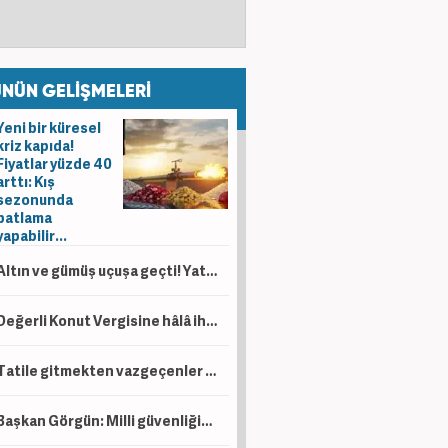
NÜN GELİŞMELERİ
Yeni bir küresel
kriz kapıda!
Fiyatlar yüzde 40
arttı: Kış
sezonunda
patlama
yapabilir...
Altın ve gümüş uçuşa geçti! Yatırımcılar dikkat
Değerli Konut Vergisine hâlâ ihtiyacımız var mı?
Tatile gitmekten vazgeçenler dikkat! O parayı almak hakkınız
Başkan Görgün: Milli güvenliğin ayrılmaz parçalarıdır