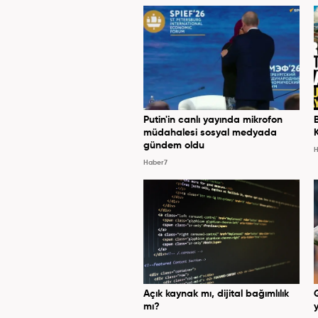
Putin'in canlı yayında mikrofon
müdahalesi sosyal medyada
gündem oldu
H
Haber7
Açık kaynak mı, dijital bağımlılık
mı?
y