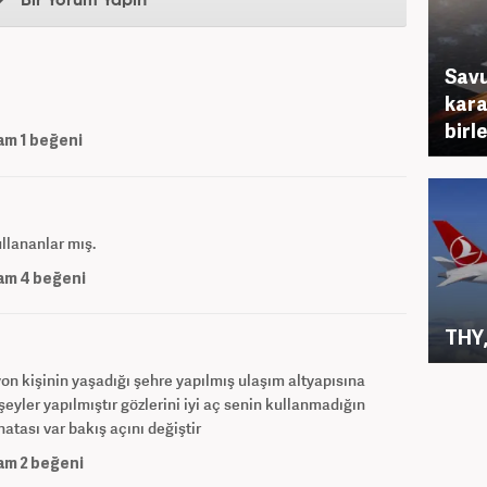
Bir Yorum Yapın
Savu
karar
birl
am
1
beğeni
llananlar mış.
am
4
beğeni
THY,
on kişinin yaşadığı şehre yapılmış ulaşım altyapısına
şeyler yapılmıştır gözlerini iyi aç senin kullanmadığın
atası var bakış açını değiştir
am
2
beğeni