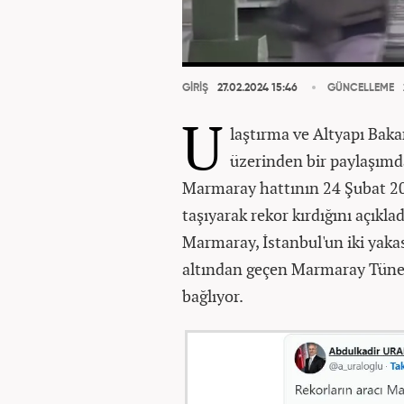
GİRİŞ
27.02.2024 15:46
GÜNCELLEME
U
laştırma ve Altyapı Bak
üzerinden bir paylaşımd
Marmaray hattının 24 Şubat 20
taşıyarak rekor kırdığını açıkla
Marmaray, İstanbul'un iki yakas
altından geçen Marmaray Tüneli 
bağlıyor.