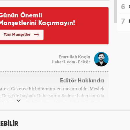
Emrullah Koçin
Haber7.com - Editör
Editör Hakkında
sitesi Gazetecilik bölümünden mezun oldu. Meslek
ç Dergi'de başladı. Daha sonra Sadece haber.com'da
 2019 yılında Haber7.com ailesine dahil olan Koçin,
ditörü'' olarak meslek hayatına devam etmektedir.
EBİLİR