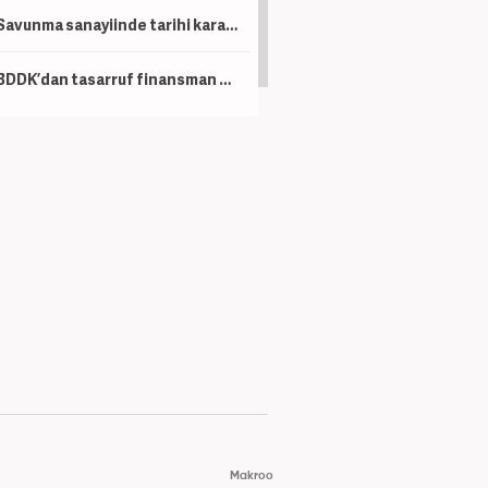
Savunma sanayiinde tarihi karar! İki dev milli motor için birleşiyor
BDDK’dan tasarruf finansman düzenlemesi! Taşıt, konut ve iş yerinde limitler değişti
Makroo