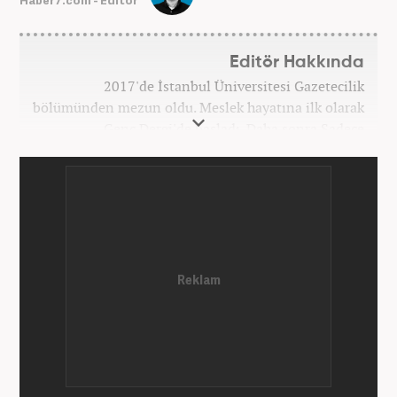
Haber7.com - Editör
Editör Hakkında
2017'de İstanbul Üniversitesi Gazetecilik
bölümünden mezun oldu. Meslek hayatına ilk olarak
Genç Dergi'de başladı. Daha sonra Sadece
haber.com'da internet haberciliğine başladı. 2019
yılında Haber7.com ailesine dahil olan Koçin,
''Ekonomi ve Otomobil Editörü'' olarak meslek
hayatına devam etmektedir.