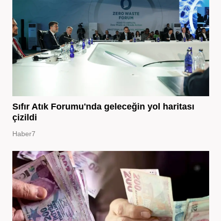
Sıfır Atık Forumu'nda geleceğin yol haritası
çizildi
Haber7