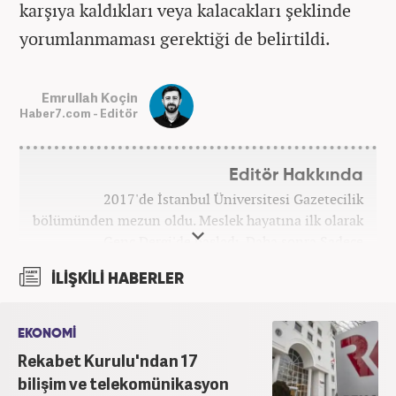
karşıya kaldıkları veya kalacakları şeklinde
yorumlanmaması gerektiği de belirtildi.
Emrullah Koçin
Haber7.com - Editör
Editör Hakkında
2017'de İstanbul Üniversitesi Gazetecilik
bölümünden mezun oldu. Meslek hayatına ilk olarak
Genç Dergi'de başladı. Daha sonra Sadece
haber.com'da internet haberciliğine başladı. 2019
İLİŞKİLİ HABERLER
yılında Haber7.com ailesine dahil olan Koçin,
''Ekonomi ve Otomobil Editörü'' olarak meslek
hayatına devam etmektedir.
EKONOMİ
Rekabet Kurulu'ndan 17
bilişim ve telekomünikasyon