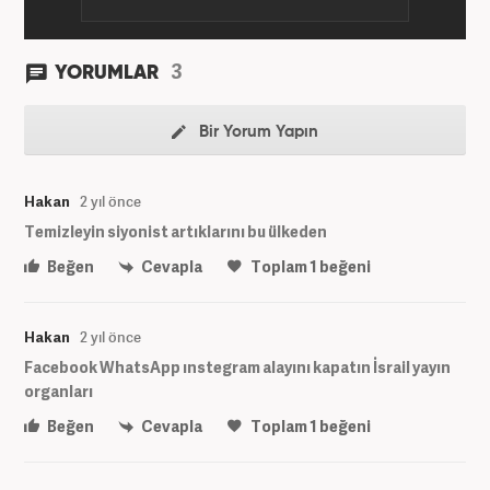
3
YORUMLAR
Bir Yorum Yapın
Hakan
2 yıl önce
Temizleyin siyonist artıklarını bu ülkeden
Beğen
Cevapla
Toplam
1
beğeni
Hakan
2 yıl önce
Facebook WhatsApp ınstegram alayını kapatın İsrail yayın
organları
Beğen
Cevapla
Toplam
1
beğeni