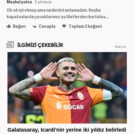
Meçhul yolcu
2 yıl önce
Oh oh iyi olmuş ama nedenini anlamadım. Keşke
kapatsalarda çocuklarımız şu illetlerden kurtulsa...
Beğen
Cevapla
Toplam
2
beğeni
İLGİNİZİ ÇEKEBİLİR
Makroo
Galatasaray, Icardi'nin yerine iki yıldız belirledi