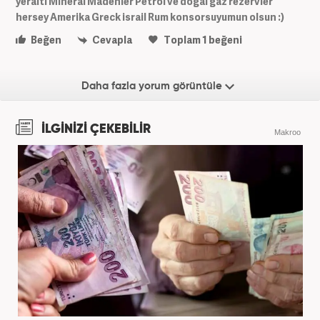
yeralti Mineral Madenler Petrol ve doğal gaz rezervler
hersey Amerika Greck israil Rum konsorsuyumun olsun :)
Beğen
Cevapla
Toplam
1
beğeni
Daha fazla yorum görüntüle
İLGİNİZİ ÇEKEBİLİR
Makroo