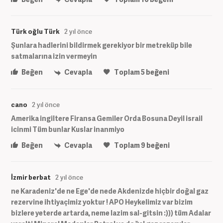
Türk oğlu Türk
2 yıl önce
Şunlara hadlerini bildirmek gerekiyor bir metreküp bile
satmalarına izin vermeyin
Beğen
Cevapla
Toplam
5
beğeni
cano
2 yıl önce
Amerika ingiltere Firansa Gemiler Orda Bosuna Deyil israil
icinmi Tüm bunlar Kuslar inanmiyo
Beğen
Cevapla
Toplam
9
beğeni
İzmir berbat
2 yıl önce
ne Karadeniz'de ne Ege'de nede Akdenizde hiçbir doğal gaz
rezervine ihtiyaçimiz yoktur ! APO Heykelimiz var bizim
bizlere yeterde artarda, neme lazim sal-gitsin :))) tüm Adalar