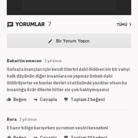
7
YORUMLAR
TÜMÜ
Bir Yorum Yapın
Bahattin emecen
2 yıl önce
Safsata inançları için kendi itlerini dahi öldüren bir bir vahşi
halk düşünün diğer insanlara ne yapmaz bebek dahi
öldürüyorlar ve bunlar devlet statüsünde yazıklar olsun bu
insanlığa özür dilerim hitler siz çok haklıymışsınız
Beğen
Cevapla
Toplam
2
beğeni
Bora
2 yıl önce
E hazır bölge karışırken şu rumun sesini kessekmi
Beğen
Cevapla
Toplam
10
beğeni