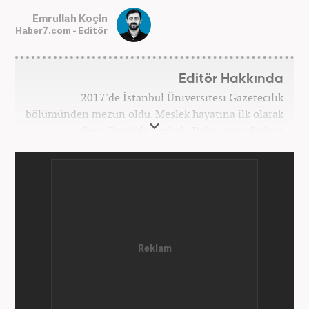
Emrullah Koçin
Haber7.com - Editör
Editör Hakkında
2017'de İstanbul Üniversitesi Gazetecilik
bölümünden mezun oldu. Meslek hayatına ilk olarak
Genç Dergi'de başladı. Daha sonra Sadece
haber.com'da internet haberciliğine başladı. 2019
yılında Haber7.com ailesine dahil olan Koçin,
''Ekonomi ve Otomobil Editörü'' olarak meslek
hayatına devam etmektedir.