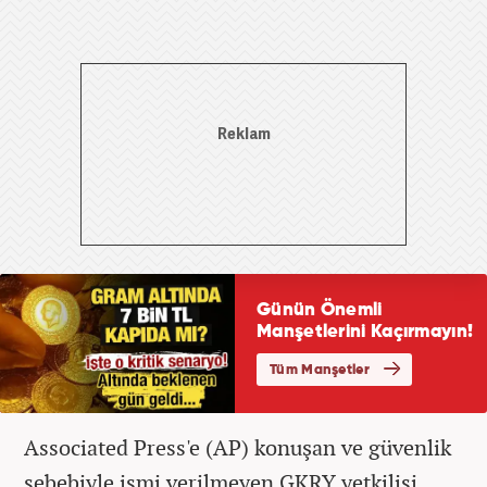
Associated Press'e (AP) konuşan ve güvenlik
sebebiyle ismi verilmeyen GKRY yetkilisi,