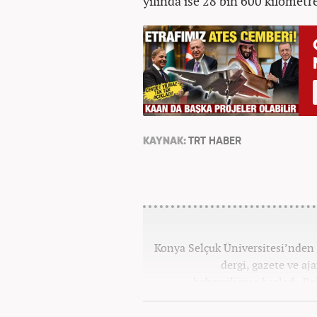
yılında ise 28 bin 600 kilomet
KAYNAK:
TRT HABER
Konya Selçuk Üniversitesi’nden 2
dergi, gazete ve aj
haberciliğine başladı. P
Haber7.com’da 