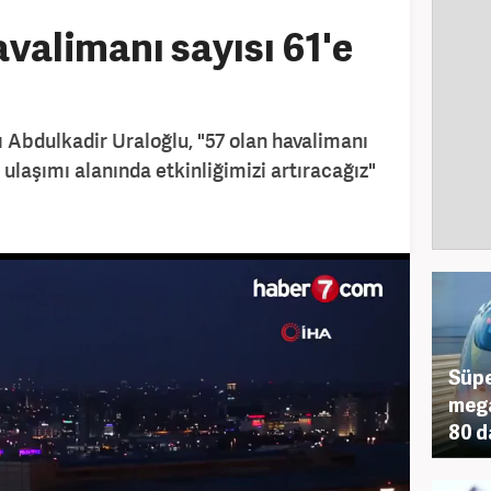
valimanı sayısı 61'e
 Abdulkadir Uraloğlu, "57 olan havalimanı
 ulaşımı alanında etkinliğimizi artıracağız"
Süpe
mega
80 d