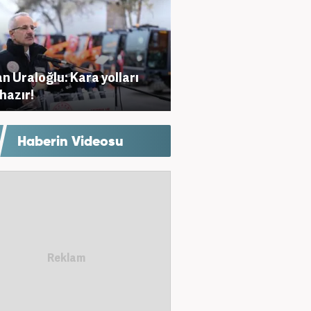
n Uraloğlu: Kara yolları
 hazır!
Haberin Videosu