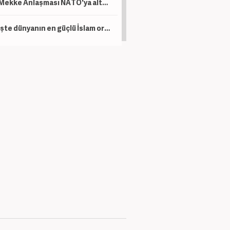
Mekke Anlaşması NATO'ya alternatif bir yapı değil!
İşte dünyanın en güçlü İslam orduları! Türkiye kaçıncı sırada?