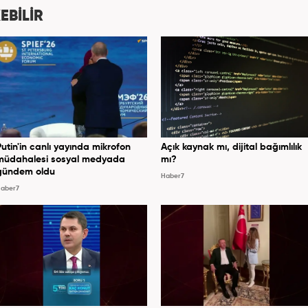
EBİLİR
Putin'in canlı yayında mikrofon
Açık kaynak mı, dijital bağımlılık
müdahalesi sosyal medyada
mı?
gündem oldu
Haber7
aber7