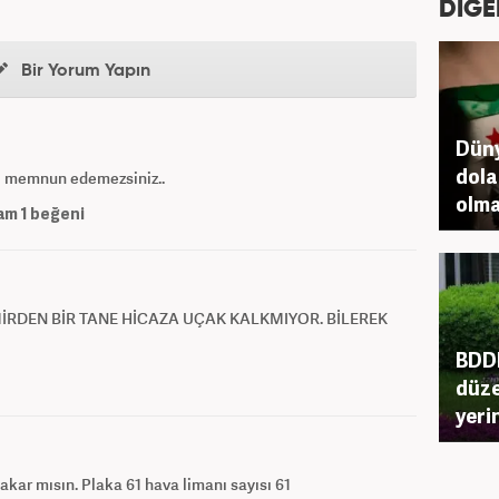
DİĞE
Bir Yorum Yapın
Düny
dolar
eyi memnun edemezsiniz..
olm
am
1
beğeni
MİRDEN BİR TANE HİCAZA UÇAK KALKMIYOR. BİLEREK
BDDK
düze
yeri
akar mısın. Plaka 61 hava limanı sayısı 61