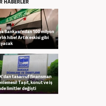
R HABERLER
a Bankası'ndan 100 milyon
lık hibe! Artık eskisi gibi
ayacak
’dan tasarruf finansman
nlemesi! Taşıt, konut ve iş
nde limitler değişti