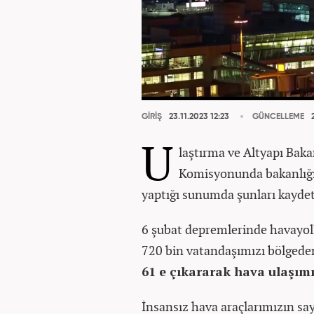
GİRİŞ
23.11.2023 12:23
GÜNCELLEME
2
U
laştırma ve Altyapı Bak
Komisyonunda bakanlığı
yaptığı sunumda şunları kaydet
6 şubat depremlerinde havayolla
720 bin vatandaşımızı bölgeden
61 e çıkararak hava ulaşımı
İnsansız hava araçlarımızın sayı