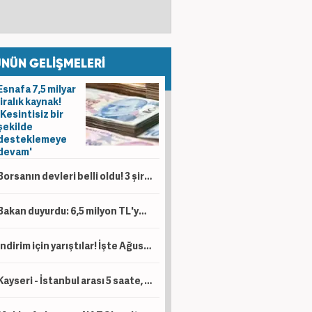
NÜN GELİŞMELERİ
Esnafa 7,5 milyar
liralık kaynak!
'Kesintisiz bir
şekilde
desteklemeye
devam'
Borsanın devleri belli oldu! 3 şirketin piyasa değeri 1 trilyon lirayı aştı
Bakan duyurdu: 6,5 milyon TL'ye kadar destek sağlanacak!
İndirim için yarıştılar! İşte Ağustos ayı kampanyalı sıfır otomobil fiyatları!
Kayseri - İstanbul arası 5 saate, Kayseri - Ankara arası da 1 saat 45 dakikaya düşecek!