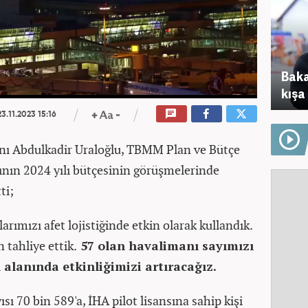
Baka
kışa
3.11.2023 15:16
anı Abdulkadir Uraloğlu, TBMM Plan ve Bütçe
nın 2024 yılı bütçesinin görüşmelerinde
ti;
rımızı afet lojistiğinde etkin olarak kullandık.
 tahliye ettik.
57 olan havalimanı sayımızı
 alanında etkinliğimizi artıracağız.
sı 70 bin 589'a, İHA pilot lisansına sahip kişi