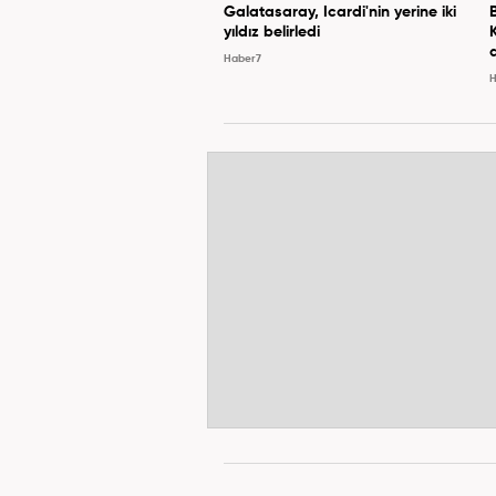
Galatasaray, Icardi'nin yerine iki
yıldız belirledi
Haber7
H