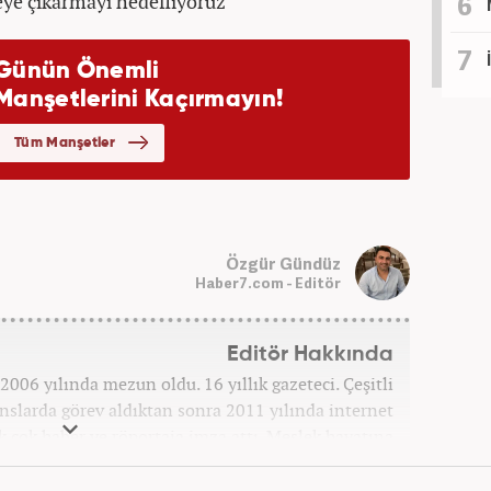
reye çıkarmayı hedefliyoruz
Özgür Gündüz
Haber7.com - Editör
Editör Hakkında
006 yılında mezun oldu. 16 yıllık gazeteci. Çeşitli
anslarda görev aldıktan sonra 2011 yılında internet
ek çok haber ve röportaja imza attı. Meslek hayatına
7 yıldır ekonomi editörü olarak devam etmektedir.