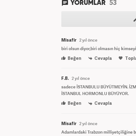
53
YORUMLAR
Misafir
2 yıl önce
biri olsun diyor,biri olmasın hiç kims
Beğen
Cevapla
Topl
F.B.
2 yıl önce
sadece İSTANBULU BÜYÜTMEYİN. İZ
İSTANBUL HORMONLU BÜYÜYOR.
Beğen
Cevapla
Misafir
2 yıl önce
Adamlardaki Trabzon milliyetçiliğine b