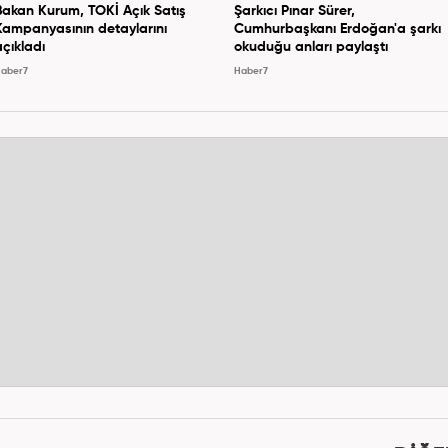
Bakan Kurum, TOKİ Açık Satış
Şarkıcı Pınar Sürer,
Kampanyasının detaylarını
Cumhurbaşkanı Erdoğan'a şarkı
açıkladı
okuduğu anları paylaştı
aber7
Haber7