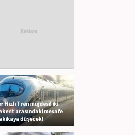
r Hızlı Tren müjdesi! iki
kent arasındaki mesafe
akikaya düşecek!