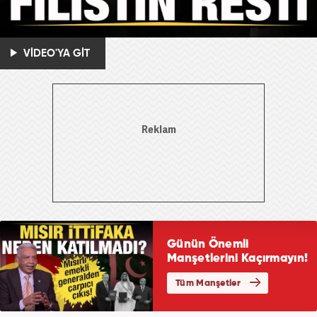
VİDEO'YA GİT