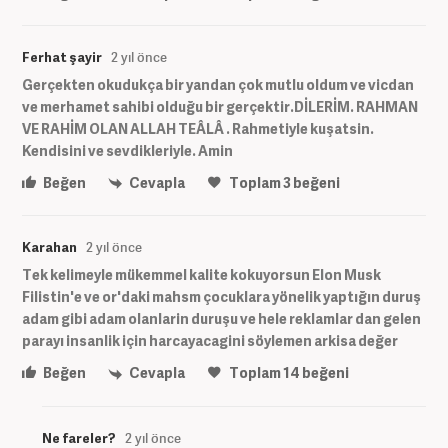
Ferhat şayir
2 yıl önce
Gerçekten okudukça bir yandan çok mutlu oldum ve vicdan
ve merhamet sahibi olduğu bir gerçektir.DİLERİM. RAHMAN
VE RAHİM OLAN ALLAH TEÂLÂ . Rahmetiyle kuşatsin.
Kendisini ve sevdikleriyle. Amin
Beğen
Cevapla
Toplam
3
beğeni
Karahan
2 yıl önce
Tek kelimeyle mükemmel kalite kokuyorsun Elon Musk
Filistin'e ve or'daki mahsm çocuklara yönelik yaptığın duruş
adam gibi adam olanlarin duruşu ve hele reklamlar dan gelen
parayı insanlik için harcayacagini söylemen arkisa değer
Beğen
Cevapla
Toplam
14
beğeni
Ne fareler?
2 yıl önce