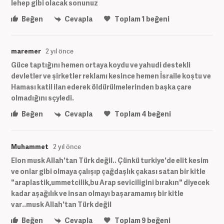
lehep gibi olacak sonunuz
Beğen
Cevapla
Toplam
1
beğeni
maremer
2 yıl önce
Güce taptığını hemen ortaya koydu ve yahudi destekli
devletler ve şirketler reklamı kesince hemen İsraile koştu ve
Haması katil ilan ederek öldürülmelerinden başka çare
olmadığını sçyledi.
Beğen
Cevapla
Toplam
4
beğeni
Muhammet
2 yıl önce
Elon musk Allah'tan Türk değil.. Çünkü turkiye'de elit kesim
ve onlar gibi olmaya çalışıp çağdaşlık çakası satan bir kitle
"araplastik,ummetcilik,bu Arap seviciligini bırakın" diyecek
kadar aşağılık ve insan olmayı başaramamış bir kitle
var..musk Allah'tan Türk değil
Beğen
Cevapla
Toplam
9
beğeni