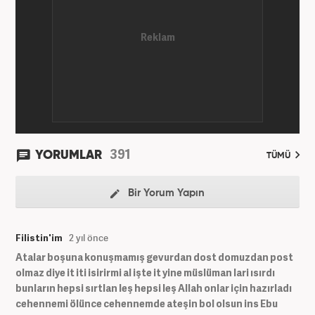
391
YORUMLAR
TÜMÜ
Bir Yorum Yapın
Filistin'im
2 yıl önce
Atalar boşuna konuşmamış gevurdan dost domuzdan post
olmaz diye it iti isirirmi al işte it yine müslüman lari ısırdı
bunların hepsi sırtlan leş hepsi leş Allah onlar için hazırladı
cehennemi ölünce cehennemde ateşin bol olsun ins Ebu