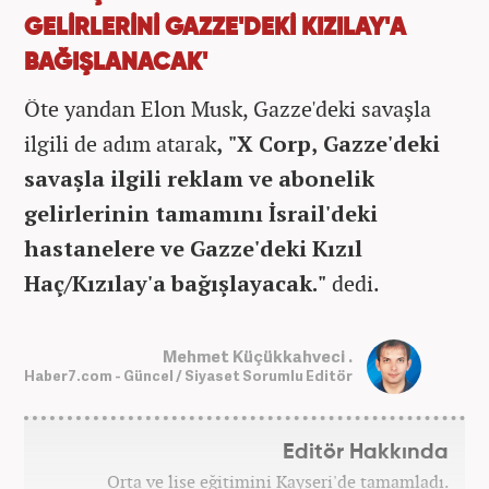
GELİRLERİNİ GAZZE'DEKİ KIZILAY'A
BAĞIŞLANACAK'
Öte yandan Elon Musk, Gazze'deki savaşla
ilgili de adım atarak
, "X Corp, Gazze'deki
savaşla ilgili reklam ve abonelik
gelirlerinin tamamını İsrail'deki
hastanelere ve Gazze'deki Kızıl
Haç/Kızılay'a bağışlayacak."
dedi.
Mehmet Küçükkahveci .
Haber7.com - Güncel / Siyaset Sorumlu Editör
Editör Hakkında
Orta ve lise eğitimini Kayseri'de tamamladı.