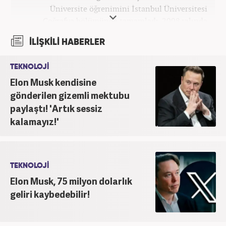
Üniversite öğrenimini İstanbul Üniversitesi
Coğrafya bölümünde tamamladı. 2008 yılında
Haber7.com'da gazetecilik mesleğine ilk adımını
İLİŞKİLİ HABERLER
attı. 15 yıllık profesyonel editörlük kariyerinde tüm
kategorilerde görev yaptı. Meslek hayatına
TEKNOLOJİ
Haber7.com'da 'Güncel/Siyaset Sorumlu Editörü'
Elon Musk kendisine
olarak devam etmektedir.
gönderilen gizemli mektubu
paylaştı! 'Artık sessiz
kalamayız!'
TEKNOLOJİ
Elon Musk, 75 milyon dolarlık
geliri kaybedebilir!