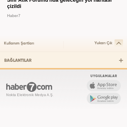
Sıfır Atık Forumu'nda geleceğin yol haritası
çizildi
Haber7
Yukarı Çık
Kullanım Şartları
BAĞLANTILAR
UYGULAMALAR
Nokta Elektronik Medya A.Ş.