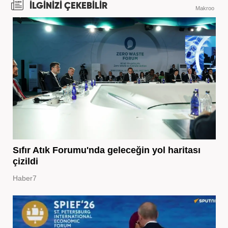
İLGİNİZİ ÇEKEBİLİR
Makroo
Sıfır Atık Forumu'nda geleceğin yol haritası
çizildi
Haber7