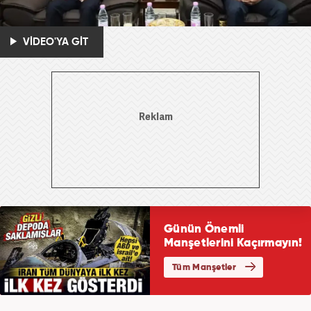
VİDEO'YA GİT