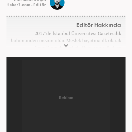
Haber7.com - Editör
Editör Hakkında
2017'de İstanbul Üniversitesi Gazetecilik
bölümünden mezun oldu. Meslek hayatına ilk olarak
Genç Dergi'de başladı. Daha sonra Sadece
haber.com'da internet haberciliğine başladı. 2019
yılında Haber7.com ailesine dahil olan Koçin,
''Ekonomi ve Otomobil Editörü'' olarak meslek
hayatına devam etmektedir.