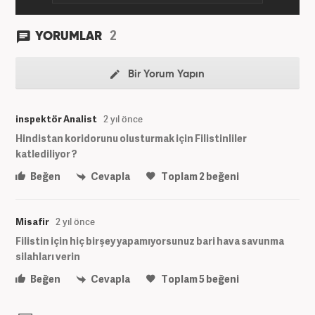
2
YORUMLAR
Bir Yorum Yapın
inspektör Analist
2 yıl önce
Hindistan koridorunu olusturmak için Filistinliler
katlediliyor ?
Beğen
Cevapla
Toplam
2
beğeni
Misafir
2 yıl önce
Filistin için hiç birşey yapamıyorsunuz bari hava savunma
silahları verin
Beğen
Cevapla
Toplam
5
beğeni