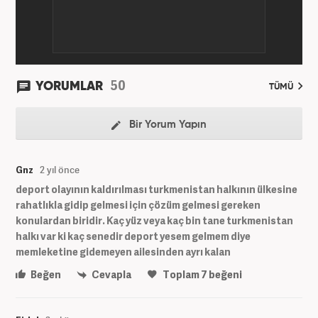
50
YORUMLAR
TÜMÜ
Bir Yorum Yapın
Gnz
2 yıl önce
deport olayının kaldırılması turkmenistan halkının ülkesine
rahatlıkla gidip gelmesi için çözüm gelmesi gereken
konulardan biridir. Kaç yüz veya kaç bin tane turkmenistan
halkı var ki kaç senedir deport yesem gelmem diye
memleketine gidemeyen ailesinden ayrı kalan
Beğen
Cevapla
Toplam
7
beğeni