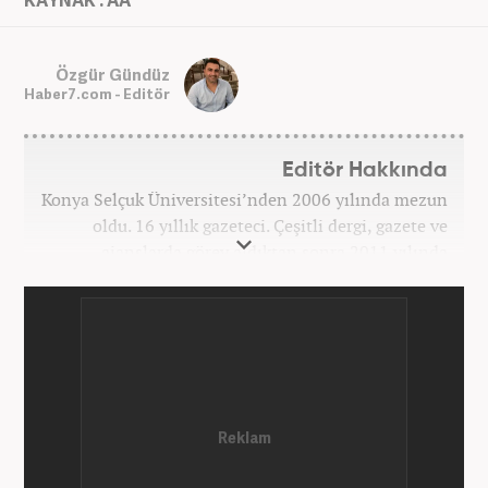
Özgür Gündüz
Haber7.com - Editör
Editör Hakkında
Konya Selçuk Üniversitesi’nden 2006 yılında mezun
oldu. 16 yıllık gazeteci. Çeşitli dergi, gazete ve
ajanslarda görev aldıktan sonra 2011 yılında
internet haberciliğine başladı. Pek çok haber ve
röportaja imza attı. Meslek hayatına Haber7.com’da
7 yıldır ekonomi editörü olarak devam etmektedir.