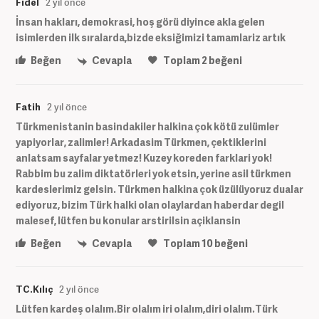
Fidel
2 yıl önce
İnsan hakları, demokrasi, hoş görü diyince akla gelen
isimlerden ilk sıralarda,bizde eksiğimizi tamamlariz artık
Beğen
Cevapla
Toplam
2
beğeni
Fatih
2 yıl önce
Türkmenistanin basindakiler halkina çok kötü zulümler
yapiyorlar, zalimler! Arkadasim Türkmen, çektiklerini
anlatsam sayfalar yetmez! Kuzey koreden farklari yok!
Rabbim bu zalim diktatörleri yok etsin, yerine asil türkmen
kardeslerimiz gelsin. Türkmen halkina çok üzülüyoruz dualar
ediyoruz, bizim Türk halki olan olaylardan haberdar degil
malesef, lütfen bu konular arstirilsin açiklansin
Beğen
Cevapla
Toplam
10
beğeni
TC.Kılıç
2 yıl önce
Lütfen kardeş olalım.Bir olalım iri olalım,diri olalım.Türk