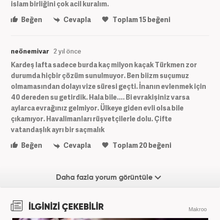
islam birliğini çok acil kuralım.
Beğen
Cevapla
Toplam
15
beğeni
neönemivar
2 yıl önce
Kardeş lafta sadece burda kaç milyon kaçak Türkmen zor
durumda hiçbir çözüm sunulmuyor. Ben biizm suçumuz
olmamasından dolayı vize süresi geçti. İnanın evlenmek için
40 dereden su getirdik. Hala bile.... Bi evrakişiniz varsa
aylarca evrağınız gelmiyor. Ülkeye giden evli olsa bile
çıkamıyor. Havalimanları rüşvetçilerle dolu. Çifte
vatandaşlık ayrı bir saçmalık
Beğen
Cevapla
Toplam
20
beğeni
Daha fazla yorum görüntüle
İLGİNİZİ ÇEKEBİLİR
Makroo