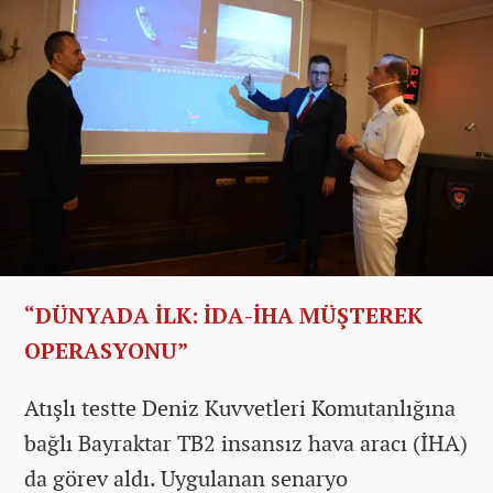
“DÜNYADA İLK: İDA-İHA MÜŞTEREK
OPERASYONU”
Atışlı testte Deniz Kuvvetleri Komutanlığına
bağlı Bayraktar TB2 insansız hava aracı (İHA)
da görev aldı. Uygulanan senaryo