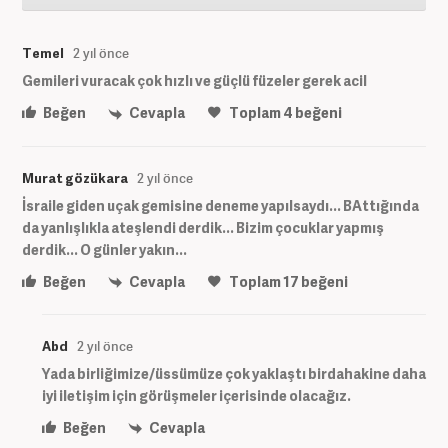
Temel
2 yıl önce
Gemileri vuracak çok hızlı ve güçlü füzeler gerek acil
Beğen
Cevapla
Toplam
4
beğeni
Murat gözükara
2 yıl önce
İsraile giden uçak gemisine deneme yapılsaydı... BAttığında
da yanlışlıkla ateşlendi derdik... Bizim çocuklar yapmış
derdik... O günler yakın...
Beğen
Cevapla
Toplam
17
beğeni
Abd
2 yıl önce
Yada birliğimize/üssümüze çok yaklaştı birdahakine daha
iyi iletişim için görüşmeler içerisinde olacağız.
Beğen
Cevapla