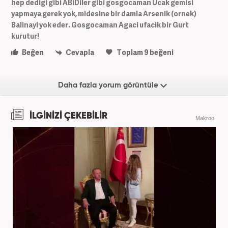
hep dedigi gibi ABiDiler gibi gosgocaman Ucak gemisi
yapmaya gerek yok, midesine bir damla Arsenik (ornek)
Balinayi yok eder. Gosgocaman Agaci ufacik bir Gurt
kurutur!
Beğen
Cevapla
Toplam
9
beğeni
Daha fazla yorum görüntüle
İLGİNİZİ ÇEKEBİLİR
Makroo