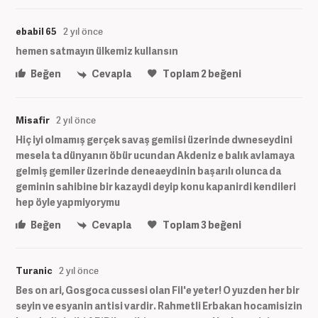
ebabil 65
2 yıl önce
hemen satmayın ülkemiz kullansın
Beğen
Cevapla
Toplam
2
beğeni
Misafir
2 yıl önce
Hiç iyi olmamış gerçek savaş gemiisi üzerinde dwneseydini
mesela ta dünyanın öbür ucundan Akdeniz e balık avlamaya
gelmiş gemiler üzerinde deneaeydinin başarılı olunca da
geminin sahibine bir kazaydi deyip konu kapanirdi kendileri
hep öyle yapmiyorymu
Beğen
Cevapla
Toplam
3
beğeni
Turanic
2 yıl önce
Bes on ari, Gosgoca cussesi olan Fil'e yeter! O yuzden her bir
seyin ve esyanin antisi vardir. Rahmetli Erbakan hocamisizin