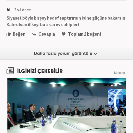
Ali
2 yıl önce
Siyaset böyle birşey hedef saptırırsın işine güçüne bakarsın
Kahrolsun ülkeyi batıran ev sahipleri
Beğen
Cevapla
Toplam
2
beğeni
Daha fazla yorum görüntüle
İLGİNİZİ ÇEKEBİLİR
Makroo