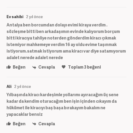
Ev sahibi
2 yıl önce
Antalya ben borcumdan dolayı evimi kiraya verdim .
sözleşme bitti ben arkadaşımın evinde kalıyorum borçum
bitti kiracıya tahliye noterden gönderdim kiracı çıkmak
istemiyor mahkemeye verdim 16 ay oldu evime taşınmak
istiyorum.satmak istiyorum ama kiracı var diye satamıyorum
adalet nerede adalet nerede
Beğen
Cevapla
Toplam
3
beğeni
Ali
2 yıl önce
Yılbaşında kiracı kardeşimle yollarımı ayıracağım üç sene
kadar da kendim oturacağım ben işin içinden cıkayım da
hükümet ile kiracıyı baş başa bırakayım bakalım ne
yapacaklar bensiz
Beğen
Cevapla