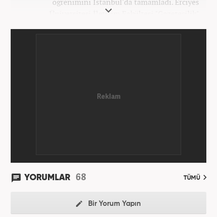
öğrenimini İstanbul'da tamamladı. Erciyes
Üniversitesi İletişim Fakültesi "Gazetecilik"
bölümünden mezun oldu. Üniversite döneminde
çeşitli yerel gazetelerde muhabir ve editör olarak
görev aldı. Star.com'da internet editörü olarak
stajını tamamladıktan sonra Medya Takip
Merkezi'nde 3 yıl boyunca Gündem, Siyaset, Spor,
Ekonomi kategorilerinde haber ve SEO içerikleriyle
birlikte galeri ve video hazırladı. 2019'un Şubat
ayından bu yana ise Haber7.com'da Gündem Editörü
olarak habercilik kariyerine devam etmektedir.
68
YORUMLAR
TÜMÜ
Bir Yorum Yapın