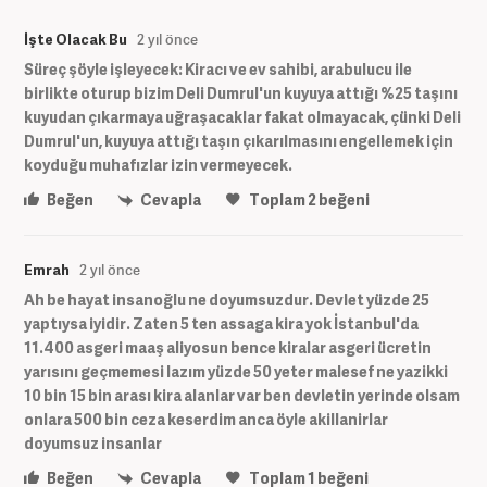
İşte Olacak Bu
2 yıl önce
Süreç şöyle işleyecek: Kiracı ve ev sahibi, arabulucu ile
birlikte oturup bizim Deli Dumrul'un kuyuya attığı %25 taşını
kuyudan çıkarmaya uğraşacaklar fakat olmayacak, çünki Deli
Dumrul'un, kuyuya attığı taşın çıkarılmasını engellemek için
koyduğu muhafızlar izin vermeyecek.
Beğen
Cevapla
Toplam
2
beğeni
Emrah
2 yıl önce
Ah be hayat insanoğlu ne doyumsuzdur. Devlet yüzde 25
yaptıysa iyidir. Zaten 5 ten assaga kira yok İstanbul'da
11.400 asgeri maaş aliyosun bence kiralar asgeri ücretin
yarısını geçmemesi lazım yüzde 50 yeter malesef ne yazikki
10 bin 15 bin arası kira alanlar var ben devletin yerinde olsam
onlara 500 bin ceza keserdim anca öyle akillanirlar
doyumsuz insanlar
Beğen
Cevapla
Toplam
1
beğeni