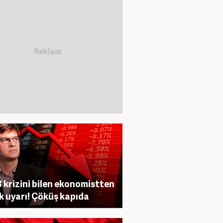
 krizini bilen ekonomistten
ik uyarı! Çöküş kapıda