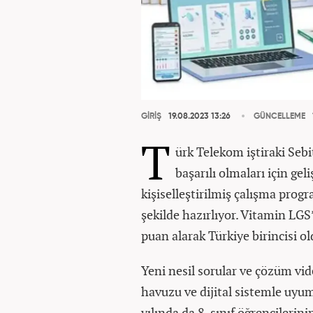
GİRİŞ
19.08.2023 13:26
GÜNCELLEME
T
ürk Telekom iştiraki Sebi
başarılı olmaları için ge
kişiselleştirilmiş çalışma prog
şekilde hazırlıyor. Vitamin LG
puan alarak Türkiye birincisi ol
Yeni nesil sorular ve çözüm vid
havuzu ve dijital sistemle uyu
yılında da 8. sınıf öğrencilerin