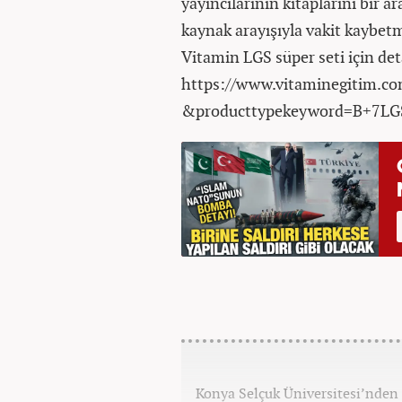
yayıncılarının kitaplarını bir a
kaynak arayışıyla vakit kaybetm
Vitamin LGS süper seti için deta
https://www.vitaminegitim.co
&producttypekeyword=B+7LGS+U
Konya Selçuk Üniversitesi’nden 2