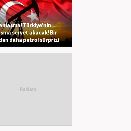
anlaşma! Türkiye'nin
sına servet akacak! Bir
den daha petrol sürprizi