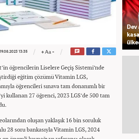
Dev 
kasa
ülke
19.08.2023 13:35
t’in öğrencilerin Liselere Geçiş Sistemi’nde
liştirdiği eğitim çözümü Vitamin LGS,
ramıyla öğrencileri sınava tam donanımlı bir
S’yi kullanan 27 öğrenci, 2023 LGS’de 500 tam
du.
eolarından oluşan yaklaşık 16 bin soruluk
mlu 28 soru bankasıyla Vitamin LGS, 2024
in en önemli kaynağı ve referansı olacak.