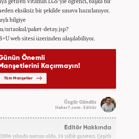
raya getiren Vitamin LGS’yle öğrenci, başka bir
eden eksiksiz bir şekilde sınava hazırlanıyor.
ylı bilgiye
m/ortaokul/paket-detay.jsp?
 web sitesi üzerinden ulaşılabiliyor.
Özgür Gündüz
Haber7.com - Editör
Editör Hakkında
006 yılında mezun oldu. 16 yıllık gazeteci. Çeşitli