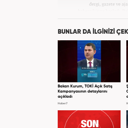
dergi, gazete ve aj
haberciliğine başladı. P
Haber7.com’da 
BUNLAR DA İLGİNİZİ ÇEK
Bakan Kurum, TOKİ Açık Satış
Kampanyasının detaylarını
açıkladı
Haber7
H