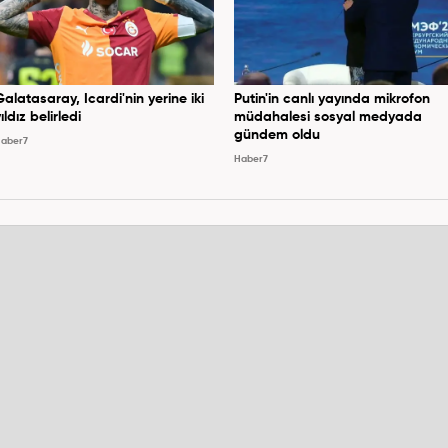
Galatasaray, Icardi'nin yerine iki
Putin'in canlı yayında mikrofon
ıldız belirledi
müdahalesi sosyal medyada
gündem oldu
aber7
Haber7