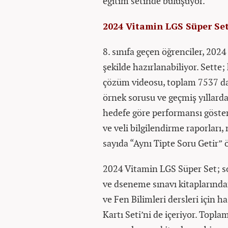
eğitim setinde buluşuyor.
2024 Vitamin LGS Süper Seti
8. sınıfa geçen öğrenciler, 202
şekilde hazırlanabiliyor. Sette;
çözüm videosu, toplam 7537 da
örnek sorusu ve geçmiş yıllard
hedefe göre performansı göste
ve veli bilgilendirme raporları
sayıda “Aynı Tipte Soru Getir” öz
2024 Vitamin LGS Süper Set; so
ve dseneme sınavı kitaplarında
ve Fen Bilimleri dersleri için
Kartı Seti’ni de içeriyor. Topla