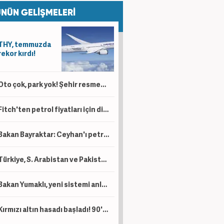
NÜN GELİŞMELERİ
THY, temmuzda
rekor kırdı!
Oto çok, park yok! Şehir resmen kaderine terk edildi
Fitch'ten petrol fiyatları için dikkat çeken tahmin
Bakan Bayraktar: Ceyhan'ı petrol ticaret merkezi haline dönüştürebiliriz
Türkiye, S. Arabistan ve Pakistan İmzayı attı! İşte üç ülkenin toplam savunma gücü....
Bakan Yumaklı, yeni sistemi anlattı: Plastik küpe gitti yerine elektronik takip geldi!
Kırmızı altın hasadı başladı! 90'dan fazla ülkeden talep var