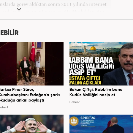
anslarda görev aldıktan sonra 2011 yılında internet
ek çok haber ve röportaja imza attı. Meslek hayatına
7 yıldır ekonomi editörü olarak devam etmektedir.
EBİLİR
Şarkıcı Pınar Sürer,
Bakan Çiftçi: Rabb'im bana
Cumhurbaşkanı Erdoğan'a şarkı
Kudüs Valiliğini nasip et
okuduğu anları paylaştı
Haber7
aber7