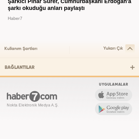
Şarkıcı Pınar Sürer, Cumhurbaşkanı Erdoğan'a
şarkı okuduğu anları paylaştı
Haber7
Yukarı Çık
Kullanım Şartları
BAĞLANTILAR
UYGULAMALAR
Nokta Elektronik Medya A.Ş.