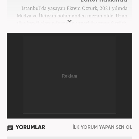
İstanbul'da yaşayan Ekrem Öztürk, 2021 yılında
Medya ve İletişim bölümünden mezun oldu. Uzun
süre kendi alanında metin yazarlığı yapan Öztürk,
şu an Haber7.com'da "Muhabir - Editör" olarak görev
yapmaktadır. Ayrıca günümüz insan ilişkilerinde
saygının ve empatinin çok büyük bir güç olduğuna
inanmakta ve bu değerleri meslek hayatında da ön
planda tutmaktadır.
YORUMLAR
İLK YORUM YAPAN SEN OL