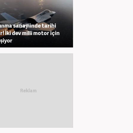
nma sanayiinde tarihi
! İki dev milli motor için
eşiyor