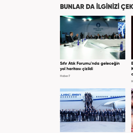
muhabirlik yaptıktan sonra
BUNLAR DA İLGİNİZİ ÇEK
Sıfır Atık Forumu'nda geleceğin
yol haritası çizildi
Haber7
H