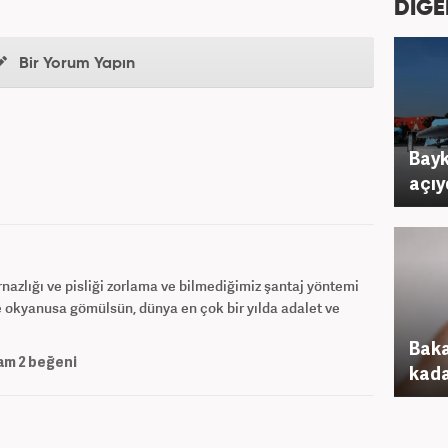
DİĞE
Bir Yorum Yapın
Bayk
açıy
urnazlığı ve pisliği zorlama ve bilmediğimiz şantaj yöntemi
tere okyanusa gömülsün, dünya en çok bir yılda adalet ve
Baka
am
2
beğeni
kada