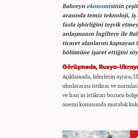
Bahreyn
ekonomi
sinin çeşi
arasında temiz teknoloji, iş
fazla işbirliğini teşvik etm
anlaşmanın İngiltere ile Ba
ticaret alanlarını kapsayan t
bölümüne işaret ettiğini söy
Görüşmede, Rusya-Ukrayna 
Açıklamada, liderlerin ayrıca, 
uluslararası istikrar ve normlar
ve İran'ın istikrarı bozucu bölg
önemi konusunda mutabık kaldı