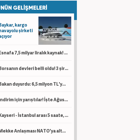
NÜN GELİŞMELERİ
Baykar, kargo
havayolu şirketi
açıyor
Esnafa 7,5 milyar liralık kaynak! 'Kesintisiz bir şekilde desteklemeye devam'
Borsanın devleri belli oldu! 3 şirketin piyasa değeri 1 trilyon lirayı aştı
Bakan duyurdu: 6,5 milyon TL'ye kadar destek sağlanacak!
İndirim için yarıştılar! İşte Ağustos ayı kampanyalı sıfır otomobil fiyatları!
Kayseri - İstanbul arası 5 saate, Kayseri - Ankara arası da 1 saat 45 dakikaya düşecek!
Mekke Anlaşması NATO'ya alternatif bir yapı değil!