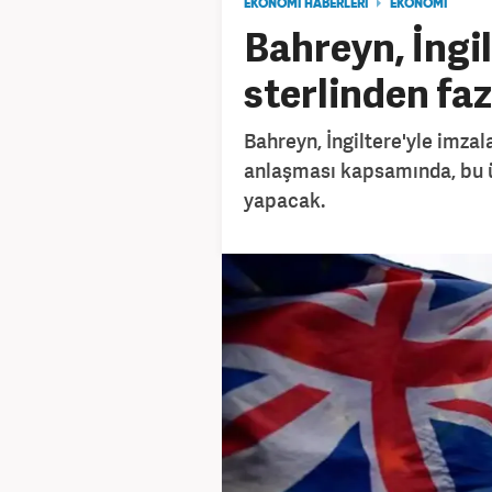
EKONOMİ HABERLERİ
EKONOMİ
Bahreyn, İngil
sterlinden fa
Bahreyn, İngiltere'yle imzala
anlaşması kapsamında, bu ül
yapacak.