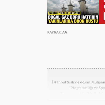
KAYNAK:
AA
İstanbul Şişli'de doğan Muhamm
Programcılığı ve Spo
Üniversitesi Halkla İlişk
yılında yerel haber sit
alanlarında editör-muhabirli