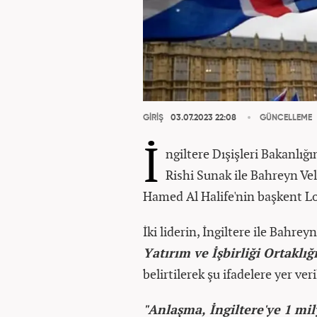
GİRİŞ
03.07.2023 22:08
GÜNCELLEME
İ
ngiltere Dışişleri Bakanlığ
Rishi Sunak ile Bahreyn Ve
Hamed Al Halife'nin başkent Lond
İki liderin, İngiltere ile Bahr
Yatırım ve İşbirliği Ortaklığı
belirtilerek şu ifadelere yer veri
"Anlaşma, İngiltere'ye 1 mil