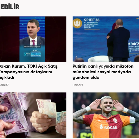
, 2020 Eylül itibariyle Haber7'de 'Gündem Editörü'
EBİLİR
olarak görevine devam etmektedir.
Bakan Kurum, TOKİ Açık Satış
Putin'in canlı yayında mikrofon
Kampanyasının detaylarını
müdahalesi sosyal medyada
açıkladı
gündem oldu
aber7
Haber7