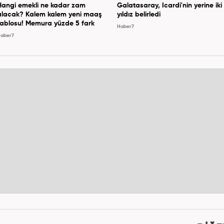
Hangi emekli ne kadar zam
Galatasaray, Icardi'nin yerine iki
alacak? Kalem kalem yeni maaş
yıldız belirledi
tablosu! Memura yüzde 5 fark
Haber7
aber7