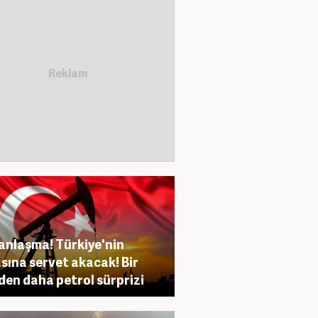
anlaşma! Türkiye'nin
sına servet akacak! Bir
den daha petrol sürprizi