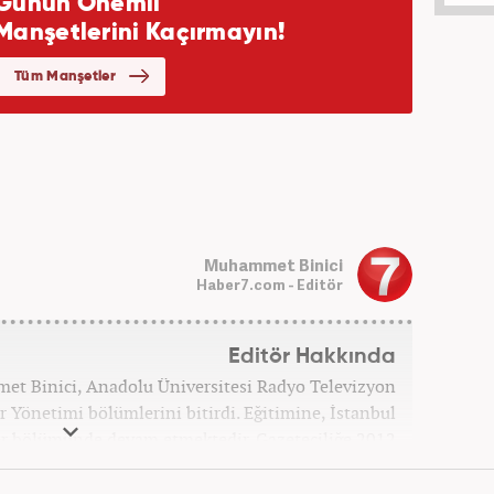
Muhammet Binici
Haber7.com - Editör
Editör Hakkında
et Binici, Anadolu Üniversitesi Radyo Televizyon
r Yönetimi bölümlerini bitirdi. Eğitimine, İstanbul
iler bölümünde devam etmektedir. Gazeteciliğe 2012
eleri ve yerel gazetelerde başladı. Gündem, Magazin
k yaptı. 2016 yılında Yeni Akit Gazetesi'nde bir yıl