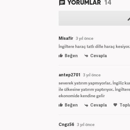
14
YORUMLAR
Misafir
3 yıl önce
İngiltere haraç tatlı dille haraç kesiyor.
Beğen
Cevapla
antep2701
3 yıl önce
severek yatırım yapmıyorlar.. İngiliz k
ile ülkesine yatırım yaptırıyor.. İngil
ekonomide kendine gelir
Beğen
Cevapla
Topl
Cngz56
3 yıl önce