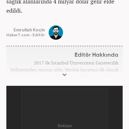
sağlık alanlarında 4 milyar dolar gelir elde
edildi.
Emrullah Koçin
Haber7.com - Editör
Editör Hakkında
2017'de İstanbul Üniversitesi Gazetecilik
bölümünden mezun oldu. Meslek hayatına ilk olarak
Genç Dergi'de başladı. Daha sonra Sadece
haber.com'da internet haberciliğine başladı. 2019
yılında Haber7.com ailesine dahil olan Koçin,
''Ekonomi ve Otomobil Editörü'' olarak meslek
hayatına devam etmektedir.