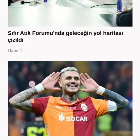
Sıfır Atık Forumu'nda geleceğin yol haritası
çizildi
Haber7