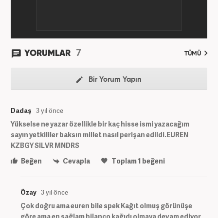
7
YORUMLAR
TÜMÜ
Bir Yorum Yapın
Dadaş
3 yıl önce
Yükselse ne yazar özellikle bir kaç hisse ismi yazacağım
sayın yetkililer baksın millet nasıl perişan edildi.EUREN
KZBGY SILVR MNDRS
Beğen
Cevapla
Toplam
1
beğeni
Özay
3 yıl önce
Çok doğru ama euren bile spek Kağıt olmuş görünüşe
göre ama en sağlam bilanço kağıdı olmaya devam ediyor