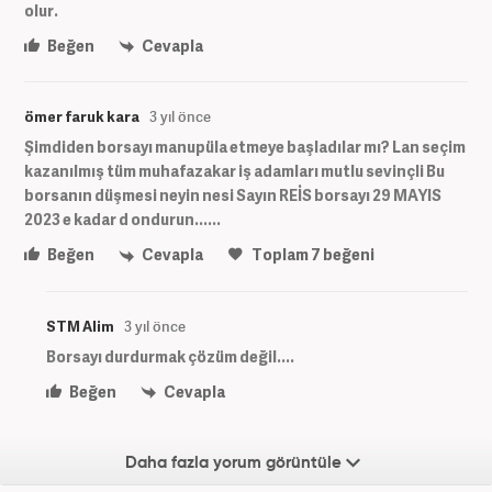
olur.
Beğen
Cevapla
ömer faruk kara
3 yıl önce
Şimdiden borsayı manupüla etmeye başladılar mı? Lan seçim
kazanılmış tüm muhafazakar iş adamları mutlu sevinçli Bu
borsanın düşmesi neyin nesi Sayın REİS borsayı 29 MAYIS
2023 e kadar d ondurun......
Beğen
Cevapla
Toplam
7
beğeni
STM Alim
3 yıl önce
Borsayı durdurmak çözüm değil....
Beğen
Cevapla
Daha fazla yorum görüntüle