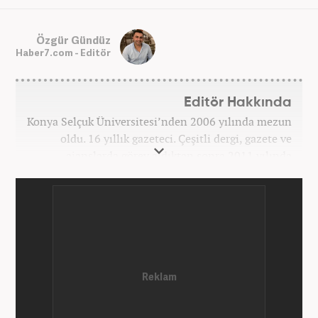
Özgür Gündüz
Haber7.com - Editör
Editör Hakkında
Konya Selçuk Üniversitesi’nden 2006 yılında mezun
oldu. 16 yıllık gazeteci. Çeşitli dergi, gazete ve
ajanslarda görev aldıktan sonra 2011 yılında
internet haberciliğine başladı. Pek çok haber ve
röportaja imza attı. Meslek hayatına Haber7.com’da
7 yıldır ekonomi editörü olarak devam etmektedir.