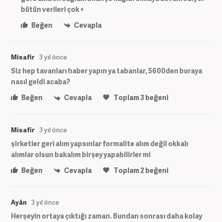
bütün verileri çok +
Beğen
Cevapla
Misafir
3 yıl önce
Siz hep tavanları haber yapın ya tabanlar, 5600den buraya
nasıl geldi acaba?
Beğen
Cevapla
Toplam
3
beğeni
Misafir
3 yıl önce
şirketler geri alım yapsınlar formalite alım değil okkalı
alımlar olsun bakalım birşey yapabilirler mi
Beğen
Cevapla
Toplam
2
beğeni
Ayân
3 yıl önce
Herşeyin ortaya çıktığı zaman. Bundan sonrası daha kolay