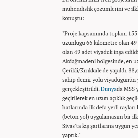
mühendislik çözümlerini ve ilkl
konuştu:
"Proje kapsamında toplam 155 
uzunluğu 66 kilometre olan 49 
olan 49 adet viyadük inşa edild
Akdağmadeni bölgesinde, en uzu
Çerikli/Kırıkkale'de yapıldı. 8
sahip demir yolu viyadüğünün
gerçekleştirildi.
Dünya
da MSS y
geçirilerek en uzun açıklık geçi
hatlarında ilk defa yerli raylar
(beton yol) uygulamasını bir ilk
Sivas'ta kış şartlarına uygun ye
yaptık."