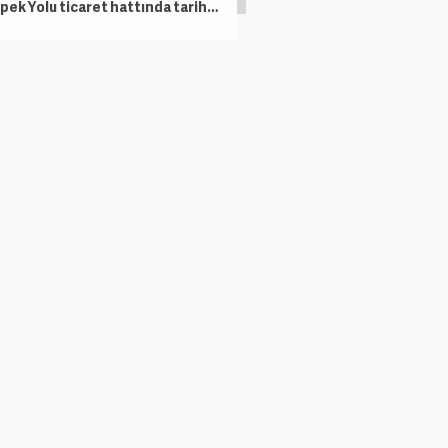
İpek Yolu ticaret hattında tarihi gün! Bakan Bolat'tan rekor paylaşımı