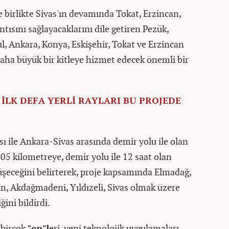
ile birlikte Sivas'ın devamında Tokat, Erzincan,
ntısını sağlayacaklarını dile getiren Pezük,
ul, Ankara, Konya, Eskişehir, Tokat ve Erzincan
daha büyük bir kitleye hizmet edecek önemli bir
 İLK DEFA YERLİ RAYLARI BU PROJEDE
ı ile Ankara-Sivas arasında demir yolu ile olan
5 kilometreye, demir yolu ile 12 saat olan
düşeceğini belirterek, proje kapsamında Elmadağ,
un, Akdağmadeni, Yıldızeli, Sivas olmak üzere
ini bildirdi.
 birçok
"en"l
eri, yeni teknolojik uygulamaları,