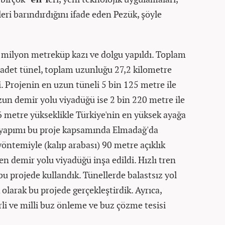
eri barındırdığını ifade eden Pezük, şöyle
milyon metreküp kazı ve dolgu yapıldı. Toplam
adet tünel, toplam uzunluğu 27,2 kilometre
i. Projenin en uzun tüneli 5 bin 125 metre ile
n demir yolu viyadüğü ise 2 bin 220 metre ile
8,6 metre yükseklikle Türkiye'nin en yüksek ayağa
 yapımı bu proje kapsamında Elmadağ'da
öntemiyle (kalıp arabası) 90 metre açıklık
len demir yolu viyadüğü inşa edildi. Hızlı tren
ı bu projede kullandık. Tünellerde balastsız yol
 olarak bu projede gerçekleştirdik. Ayrıca,
rli ve milli buz önleme ve buz çözme tesisi