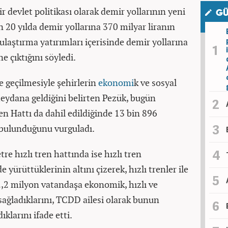
r devlet politikası olarak demir yollarının yeni
GÜ
son 20 yılda demir yollarına 370 milyar liranın
ulaştırma yatırımları içerisinde demir yollarına
e çıktığını söyledi.
ne geçilmesiyle şehirlerin
ekonomi
k ve sosyal
eydana geldiğini belirten Pezük, bugün
ren Hattı da dahil edildiğinde 13 bin 896
 bulunduğunu vurguladı.
re hızlı tren hattında ise hızlı tren
de yürüttüklerinin altını çizerek, hızlı trenler ile
2,2 milyon vatandaşa ekonomik, hızlı ve
ağladıklarını, TCDD ailesi olarak bunun
larını ifade etti.