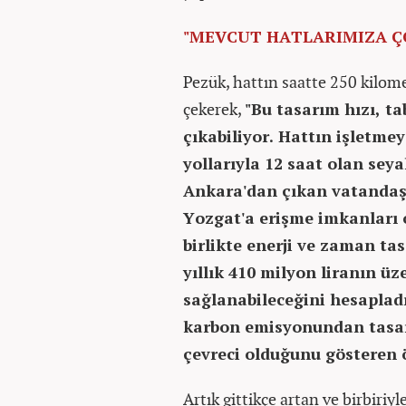
"MEVCUT HATLARIMIZA Ç
Pezük, hattın saatte 250 kilome
çekerek,
"Bu tasarım hızı, ta
çıkabiliyor. Hattın işletme
yollarıyla 12 saat olan sey
Ankara'dan çıkan vatandaşla
Yozgat'a erişme imkanları 
birlikte enerji ve zaman ta
yıllık 410 milyon liranın ü
sağlanabileceğini hesaplad
karbon emisyonundan tasarr
çevreci olduğunu gösteren ö
Artık gittikçe artan ve birbiriyl