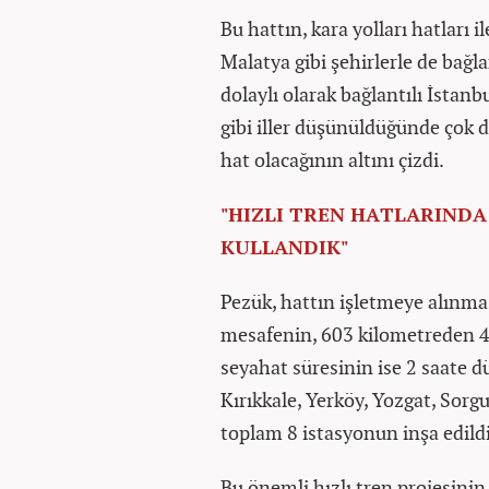
Bu hattın, kara yolları hatları 
Malatya gibi şehirlerle de bağla
dolaylı olarak bağlantılı İstanb
gibi iller düşünüldüğünde çok 
hat olacağının altını çizdi.
"HIZLI TREN HATLARINDA
KULLANDIK"
Pezük, hattın işletmeye alınmas
mesafenin, 603 kilometreden 40
seyahat süresinin ise 2 saate 
Kırıkkale, Yerköy, Yozgat, Sorg
toplam 8 istasyonun inşa edildiğ
Bu önemli hızlı tren projesinin