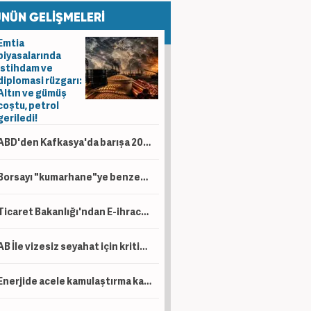
NÜN GELİŞMELERİ
Emtia
piyasalarında
istihdam ve
diplomasi rüzgarı:
Altın ve gümüş
coştu, petrol
geriledi!
ABD'den Kafkasya'da barışa 201 milyon dolarlık yatırım! Trans-Hazar Girişim Fonu onaylandı
Borsayı "kumarhane"ye benzetmişti! 95 yaşındaki yatırımcı finans piyasalarını uyardı
Ticaret Bakanlığı'ndan E-ihracat hamlesi! Helal pazardan vergi düzenlemelerine kadar!
AB İle vizesiz seyahat için kritik adım! Kalan 6 kriter için çalışma başlatıldı
Enerjide acele kamulaştırma kararı!