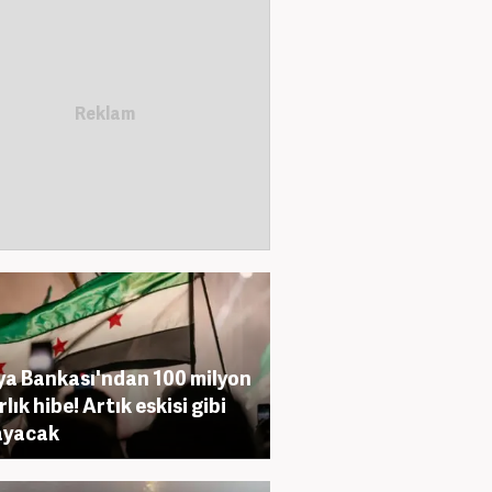
a Bankası'ndan 100 milyon
lık hibe! Artık eskisi gibi
ayacak