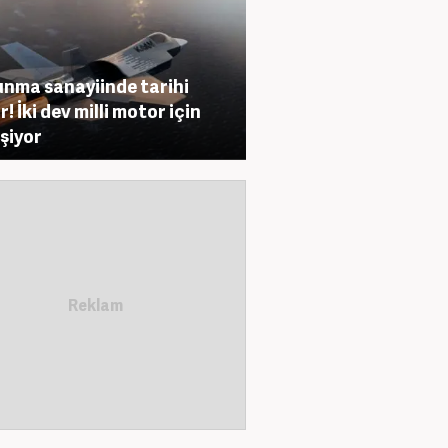
nma sanayiinde tarihi
! İki dev milli motor için
eşiyor