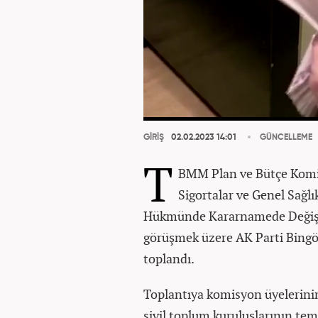
GİRİŞ
02.02.2023 14:01
GÜNCELLEME
T
BMM Plan ve Bütçe Komis
Sigortalar ve Genel Sağlı
Hükmünde Kararnamede Değişikl
görüşmek üzere AK Parti Bingöl
toplandı.
Toplantıya komisyon üyelerinin y
sivil toplum kuruluşlarının tems