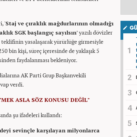
, '
Staj ve çıraklık mağdurlarının olmadığı
GÜ
raklık SGK başlangıç sayılsın'
yazılı dövizler
teklifinin yasalaşarak yürürlüğe girmesiyle
250 bin kişi, süreç içeresinde de yaklaşık 5
inden faydalanması bekleniyor.
dialarına AK Parti Grup Başkanvekili
ap verdi.
ETMEK ASLA SÖZ KONUSU DEĞİL"
ında şu ifadeleri kullandı:
deyi sevinçle karşılayan milyonlarca