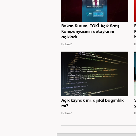
Bakan Kurum, TOKİ Açık Satış
Kampanyasının detaylarını
açıkladı
Haber7
H
Açık kaynak mı, dijital bağımlılık
mı?
y
Haber7
H