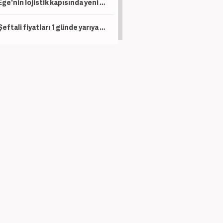
Ege'nin lojistik kapısında yeni dönem: İzmir Limanı modernizasyonla devleşecek
Şeftali fiyatları 1 günde yarıya düştü