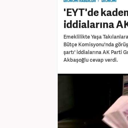
EKONOMİ HABERLERİ
EKONOMİ
'EYT'de kadem
iddialarına A
Emeklilikte Yaşa Takılanlara
Bütçe Komisyonu'nda görüş
şartı' iddialarına AK Part
Akbaşoğlu cevap verdi.