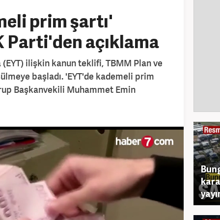
eli prim şartı'
K Parti'den açıklama
 (EYT) ilişkin kanun teklifi, TBMM Plan ve
ülmeye başladı. 'EYT'de kademeli prim
i Grup Başkanvekili Muhammet Emin
Bung
kara
yayı