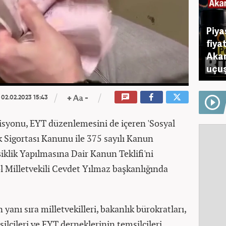
Piya
fiya
Akar
uçuş
02.02.2023 15:43
yonu, EYT düzenlemesini de içeren 'Sosyal
k Sigortası Kanunu ile 375 sayılı Kanun
ik Yapılmasına Dair Kanun Teklifi'ni
 Milletvekili Cevdet Yılmaz başkanlığında
anı sıra milletvekilleri, bakanlık bürokratları,
ilcileri ve EYT derneklerinin temsilcileri