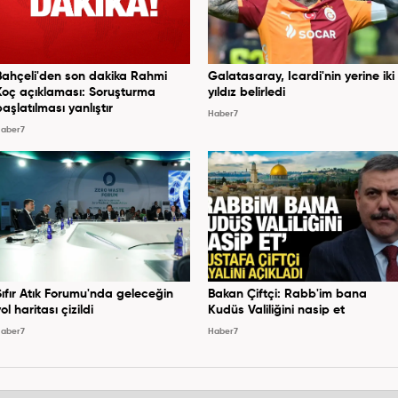
Bahçeli'den son dakika Rahmi
Galatasaray, Icardi'nin yerine iki
Koç açıklaması: Soruşturma
yıldız belirledi
başlatılması yanlıştır
Haber7
aber7
Sıfır Atık Forumu'nda geleceğin
Bakan Çiftçi: Rabb'im bana
ol haritası çizildi
Kudüs Valiliğini nasip et
aber7
Haber7