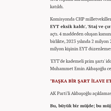
katıldı.
Komisyonda CHP milletvekilleri
EYT eksik kaldı'
,
'Staj ve çı
açtı. 4 maddeden oluşan kanun 
birlikte, 2023 yılında 2 milyon 
milyon kişinin EYT düzenlemes
'EYT'de kademeli prim şartı' id
Muhammet Emin Akbaşoğlu cev
"BAŞKA BİR ŞART İLAVE 
AK Parti'li Akbaşoğlu açıklamas
Bu, büyük bir müjde; bu müj