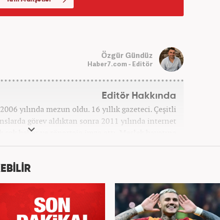
Özgür Gündüz
Haber7.com - Editör
Editör Hakkında
006 yılında mezun oldu. 16 yıllık gazeteci. Çeşitli
anslarda görev aldıktan sonra 2011 yılında internet
ek çok haber ve röportaja imza attı. Meslek hayatına
7 yıldır ekonomi editörü olarak devam etmektedir.
EBİLİR