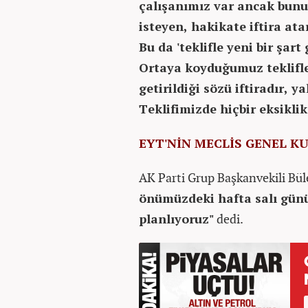
çalışanımız var ancak bun
isteyen, hakikate iftira ata
Bu da 'teklifle yeni bir şart 
Ortaya koyduğumuz teklifle 
getirildiği sözü iftiradır, y
Teklifimizde hiçbir eksiklik
EYT'NİN MECLİS GENEL K
AK Parti Grup Başkanvekili Bü
önümüzdeki hafta salı gün
planlıyoruz"
dedi.