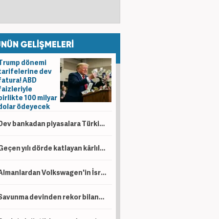
NÜN GELİŞMELERİ
Trump dönemi
tarifelerine dev
fatura! ABD
faizleriyle
birlikte 100 milyar
dolar ödeyecek
Dev bankadan piyasalara Türkiye mesajı: Yıl sonu faiz indirimi ve tahvil hamlesi gündemde
Geçen yılı dörde katlayan kârlılık! Tüpraş 6 ayda 49,8 milyar TL kâr açıkladı
Almanlardan Volkswagen'in İsrailli Rafael ile üretim planına tepki
Savunma devinden rekor bilanço! 6 aylık net kâr 14,4 milyar lirayı aştı