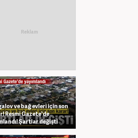
alov ve bağ evleri için son
r! Resmi Gazete'de
mlandı! Şartlar değişti