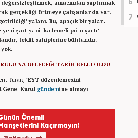
u değersizleştirmek, amacından saptırmak
rak gerçekliği örtmeye çalışanlar da var.
getirildiği' yalanı. Bu, apaçık bir yalan.
yeni şart yani 'kademeli prim şartı'
alandır, teklif sahiplerine bühtandır.
 yok.
URULU'NA GELECEĞİ TARİH BELLİ OLDU
lent Turan,
"EYT düzenlemesini
ü Genel Kurul
gündem
ine almayı