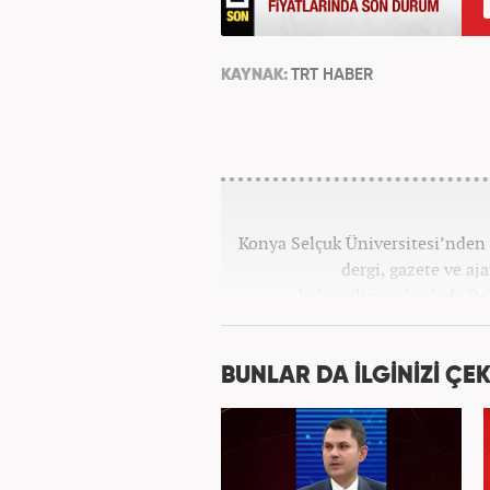
KAYNAK:
TRT HABER
Konya Selçuk Üniversitesi’nden 2
dergi, gazete ve aj
haberciliğine başladı. P
Haber7.com’da 
BUNLAR DA İLGİNİZİ ÇEK