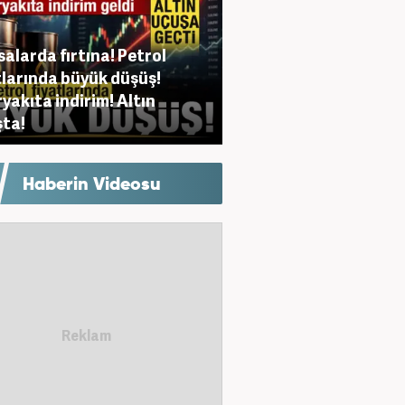
salarda fırtına! Petrol
tlarında büyük düşüş!
yakıta indirim! Altın
ta!
Haberin Videosu