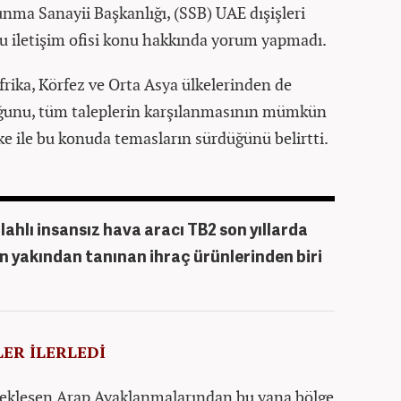
ma Sanayii Başkanlığı, (SSB) UAE dışişleri
u iletişim ofisi konu hakkında yorum yapmadı.
frika, Körfez ve Orta Asya ülkelerinden de
uğunu, tüm taleplerin karşılanmasının mümkün
lke ile bu konuda temasların sürdüğünü belirtti.
lahlı insansız hava aracı TB2 son yıllarda
 yakından tanınan ihraç ürünlerinden biri
LER İLERLEDİ
rçekleşen Arap Ayaklanmalarından bu yana bölge