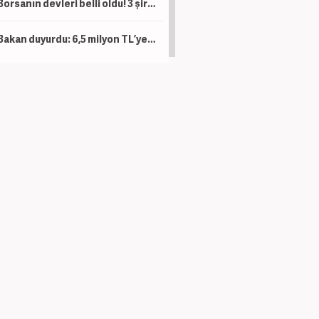
Borsanın devleri belli oldu! 3 şirketin piyasa değeri 1 trilyon lirayı aştı
Bakan duyurdu: 6,5 milyon TL’ye kadar destek sağlanacak!