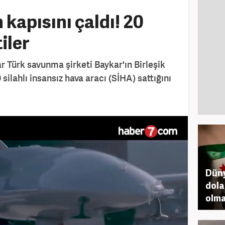
kapısını çaldı! 20
iler
 Türk savunma şirketi Baykar'ın Birleşik
silahlı insansız hava aracı (SİHA) sattığını
Düny
dolar
olm