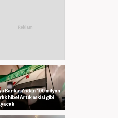
a Bankası'ndan 100 milyon
lık hibe! Artık eskisi gibi
ayacak