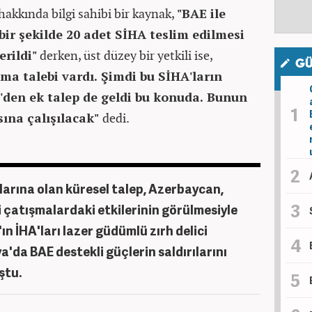
hakkında bilgi sahibi bir kaynak,
"BAE ile
bir şekilde 20 adet SİHA teslim edilmesi
erildi"
derken, üst düzey bir yetkili ise,
GÜ
lma talebi vardı. Şimdi bu SİHA'ların
'den ek talep de geldi bu konuda. Bunun
sına çalışılacak"
dedi.
larına olan küresel talep, Azerbaycan,
i çatışmalardaki etkilerinin görülmesiyle
ın İHA'ları lazer güdümlü zırh delici
a'da BAE destekli güçlerin saldırılarını
ştu.