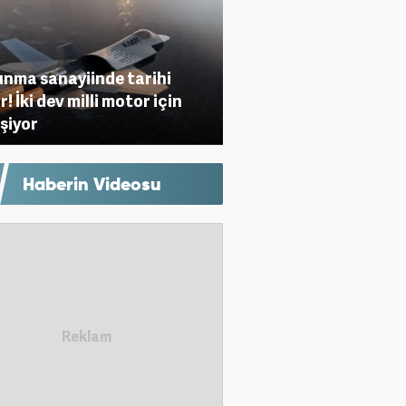
nma sanayiinde tarihi
! İki dev milli motor için
eşiyor
Haberin Videosu