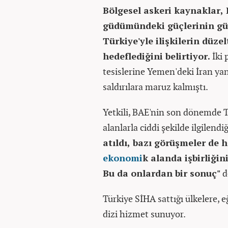
Bölgesel askeri kaynaklar, 
güdümündeki güçlerinin güv
Türkiye'yle ilişkilerin düze
hedeflediğini belirtiyor.
İki 
tesislerine Yemen'deki İran ya
saldırılara maruz kalmıştı.
Yetkili, BAE'nin son dönemde Tü
alanlarla ciddi şekilde ilgilend
atıldı, bazı görüşmeler de 
ekonomi
k alanda işbirliğin
Bu da onlardan bir sonuç"
d
Türkiye SİHA sattığı ülkelere, e
dizi hizmet sunuyor.