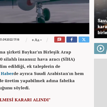
Savu
karar
birl
1.09.2022 17:18
a şirketi Baykar'ın Birleşik Arap
20 silahlı insansız hava aracı (SİHA)
lim edildiği, ek taleplerin de
.
Haber
de ayrıca Suudi Arabistan'ın hem
de üretim yapabilmek adına fabrika
uğunu söyledi.
İLMESİ KARARI ALINDI"