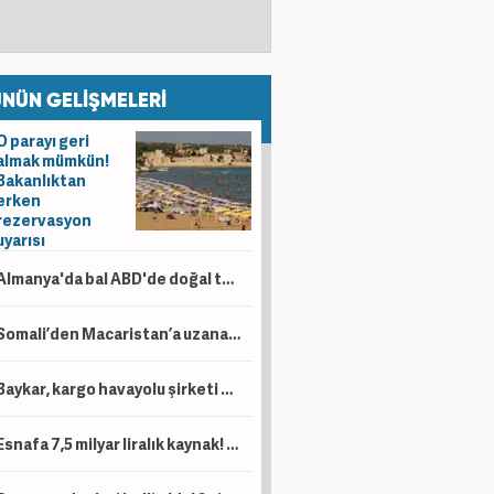
NÜN GELİŞMELERİ
O parayı geri
almak mümkün!
Bakanlıktan
erken
rezervasyon
uyarısı
Almanya'da bal ABD'de doğal taş Hindistan'da çikolata! 80 ülkenin pazar raporu yayımlandı
Somali’den Macaristan’a uzanan enerji ağı! Türkiye’nin gücü 3 kıtaya yayılıyor
Baykar, kargo havayolu şirketi açıyor
Esnafa 7,5 milyar liralık kaynak! 'Kesintisiz bir şekilde desteklemeye devam'