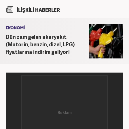
röportaja imza attı. Anadolu Ajansı’nda gönüllü
İLİŞKİLİ HABERLER
stajyerlik yaptı. Yasemin.com’da mesleğe ilk adımını
attı. Kanal 7 Medya grubu bünyesinde yer alan
Haber7.com sitesinde mesleki hayatına devam
EKONOMİ
etmektedir.
Dün zam gelen akaryakıt
(Motorin, benzin, dizel, LPG)
fiyatlarına indirim geliyor!