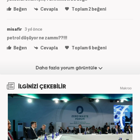
Beğen
Cevapla
Toplam
2
beğeni
misafir
3 yıl önce
petrol düşüyor ne zammı??!!!
Beğen
Cevapla
Toplam
6
beğeni
Daha fazla yorum görüntüle
İLGİNİZİ ÇEKEBİLİR
Makroo