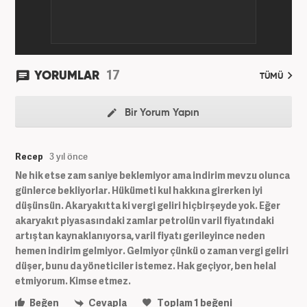
17
YORUMLAR
TÜMÜ
Bir Yorum Yapın
Recep
3 yıl önce
Ne hik etse zam saniye beklemiyor ama indirim mevzu olunca
günlerce bekliyorlar. Hükümeti kul hakkına girerken iyi
düşünsün. Akaryakıtta ki vergi geliri hiçbirşeyde yok. Eğer
akaryakıt piyasasındaki zamlar petrolün varil fiyatındaki
artıştan kaynaklanıyorsa, varil fiyatı gerileyince neden
hemen indirim gelmiyor. Gelmiyor çünkü o zaman vergi geliri
düşer, bunu da yöneticiler istemez. Hak geçiyor, ben helal
etmiyorum. Kimse etmez.
Beğen
Cevapla
Toplam
1
beğeni