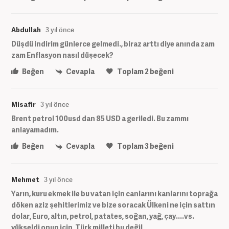
Abdullah
3 yıl önce
Düşdü indirim günlerce gelmedi., biraz arttı diye anında zam
zam Enflasyon nasıl düşecek?
Beğen
Cevapla
Toplam
2
beğeni
Misafir
3 yıl önce
Brent petrol 100usd dan 85 USD a geriledi. Bu zammı
anlayamadım.
Beğen
Cevapla
Toplam
3
beğeni
Mehmet
3 yıl önce
Yarın, kuru ekmek ile bu vatan için canlarını kanlarını toprağa
döken aziz şehitlerimiz ve bize soracak Ülkeni ne için sattın
dolar, Euro, altın, petrol, patates, soğan, yağ, çay....vs.
yükseldi onun için, Türk milleti bu değil