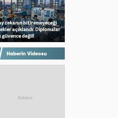
y zekanın bitiremeyeceği
ekler açıklandı: Diplomalar
k güvence değil!
Haberin Videosu