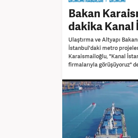
EKONOMİ HABERLERİ
EKONOMİ
Bakan Karais
dakika Kanal 
Ulaştırma ve Altyapı Bakanı
İstanbul'daki metro projeler
Karaismailoğlu, "Kanal İsta
firmalarıyla görüşüyoruz" d