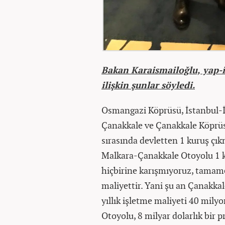
Bakan Karaismailoğlu, yap-işl
ilişkin şunlar söyledi.
Osmangazi Köprüsü, İstanbul-İ
Çanakkale ve Çanakkale Köprüs
sırasında devletten 1 kuruş çı
Malkara-Çanakkale Otoyolu 1 k
hiçbirine karışmıyoruz, tamamen
maliyettir. Yani şu an Çanakk
yıllık işletme maliyeti 40 mil
Otoyolu, 8 milyar dolarlık bir 