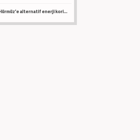
Hürmüz'e alternatif enerji koridoru: Türkiye ve Irak'tan stratejik hamle