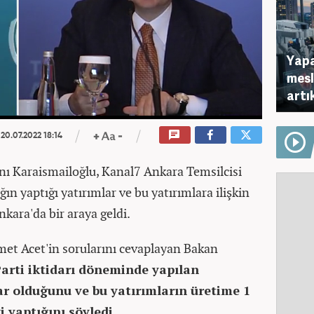
Yapa
mesl
artı
20.07.2022 18:14
nı Karaismailoğlu, Kanal7 Ankara Temsilcisi
ın yaptığı yatırımlar ve bu yatırımlara ilişkin
kara'da bir araya geldi.
et Acet'in sorularını cevaplayan Bakan
 Parti iktidarı döneminde yapılan
ar olduğunu ve bu yatırımların üretime 1
 yaptığını söyledi.