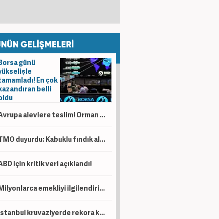
NÜN GELİŞMELERİ
Borsa günü
yükselişle
tamamladı! En çok
kazandıran belli
oldu
Avrupa alevlere teslim! Orman yangınlarının faturası 19 milyar avroyu aştı
TMO duyurdu: Kabuklu fındık alımında yeni dönem başlıyor! İşte tüm şartlar...
ABD için kritik veri açıklandı!
Milyonlarca emekliyi ilgilendiriyor! Hesaplara yatırılacak
İstanbul kruvaziyerde rekora koşuyor! Yeni hedef 1 milyon yolcu