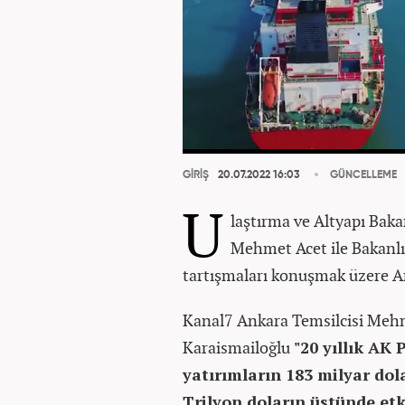
GİRİŞ
20.07.2022 16:03
GÜNCELLEME
U
laştırma ve Altyapı Baka
Mehmet Acet ile Bakanlığ
tartışmaları konuşmak üzere An
Kanal7 Ankara Temsilcisi Mehm
Karaismailoğlu
"20 yıllık AK
yatırımların 183 milyar dol
Trilyon doların üstünde etki