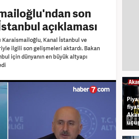
mailoğlu'ndan son
İstanbul açıklaması
 Karaismailoğlu, Kanal İstanbul ve
iyle ilgili son gelişmeleri aktardı. Bakan
nbul için dünyanın en büyük altyapı
edi
Piya
fiya
Akar
uçuş