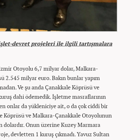
et-devret projeleri ile ilgili tartışmalara
zmir Otoyolu 6,7 milyar dolar, Malkara-
ü 2.545 milyar euro. Bakın bunlar yapım
kmadan. Ve şu anda Çanakkale Köprüsü ve
uruş dahi ödemedik. İşletme masraflarının
 onlar da yükleniciye ait, o da çok ciddi bir
ale Köprüsü ve Malkara-Çanakkale Otoyolunun
yon dolardır. Onun üzerine Kuzey Marmara
proje, devletten 1 kuruş çıkmadı. Yavuz Sultan