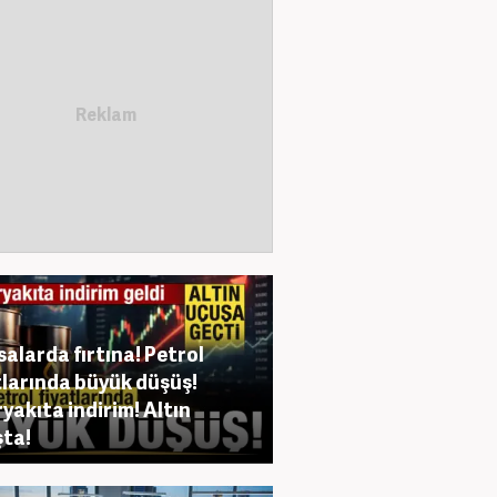
salarda fırtına! Petrol
tlarında büyük düşüş!
yakıta indirim! Altın
ta!