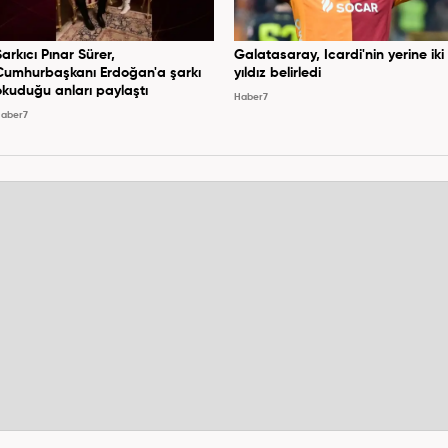
Şarkıcı Pınar Sürer,
Galatasaray, Icardi'nin yerine iki
Cumhurbaşkanı Erdoğan'a şarkı
yıldız belirledi
okuduğu anları paylaştı
Haber7
aber7