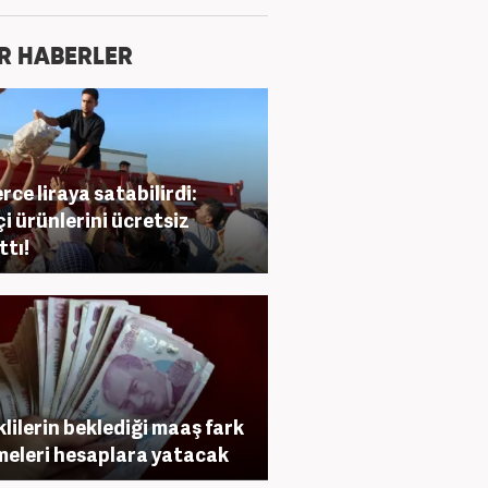
R HABERLER
erce liraya satabilirdi:
çi ürünlerini ücretsiz
ttı!
lilerin beklediği maaş fark
eleri hesaplara yatacak