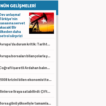
NÜN GELİŞMELERİ
Dev anlaşma!
Türkiye'nin
kasasına servet
akacak! Bir
ülkeden daha
petrol sürprizi
Avrupa'da durum kritik: Tarihte böylesi görülmedi
Avrupa borsaları bilançolarla yükseldi! İngiltere negatif ayrıştı
Coğrafi işaretli Ardahan balında hasat başladı!
2008 krizini bilen ekonomistten kritik uyarı! Çöküş kapıda
Binlerce liraya satabilirdi: Çiftçi ürünlerini ücretsiz dağıttı!
Borsa günü yükselişle tamamladı! En çok kazandıran belli oldu