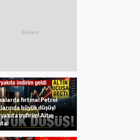
salarda fırtına! Petrol
tlarında büyük düşüş!
yakıta indirim! Altın
ta!