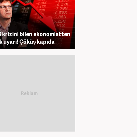
 krizini bilen ekonomistten
ik uyarı! Çöküş kapıda