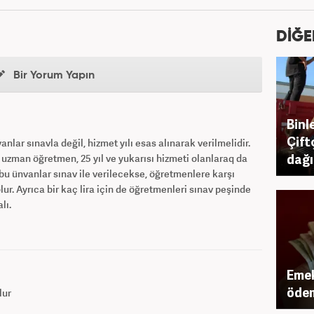
DİĞE
Bir Yorum Yapın
Binl
Çift
ar sınavla değil, hizmet yılı esas alınarak verilmelidir.
dağı
 uzman öğretmen, 25 yıl ve yukarısı hizmeti olanlaraq da
bu ünvanlar sınav ile verilecekse, öğretmenlere karşı
lur. Ayrıca bir kaç lira için de öğretmenleri sınav peşinde
lı.
Emek
ödem
lur