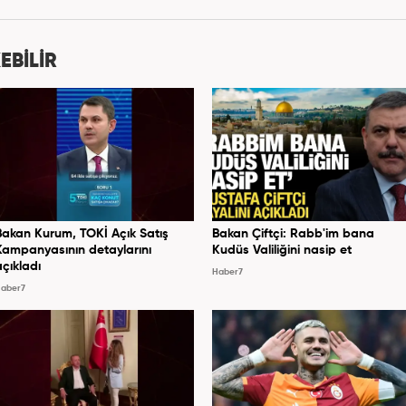
EBİLİR
Bakan Kurum, TOKİ Açık Satış
Bakan Çiftçi: Rabb'im bana
Kampanyasının detaylarını
Kudüs Valiliğini nasip et
açıkladı
Haber7
aber7