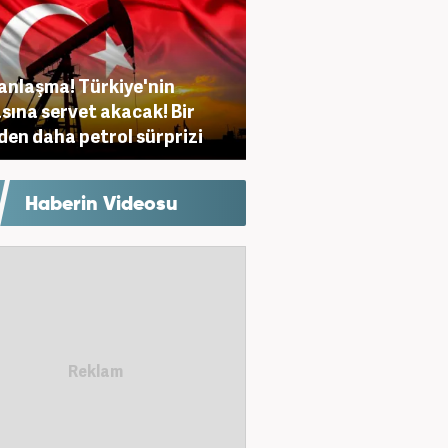
anlaşma! Türkiye'nin
sına servet akacak! Bir
den daha petrol sürprizi
Haberin Videosu