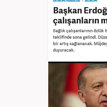
EKONOMİ HABERLERİ
EKONOMİ
Başkan Erdoğ
çalışanların m
Sağlık çalışanlarının özlük 
teklifinde sona gelindi. Dü
bir artış sağlanacak. Müjd
duyuracak.