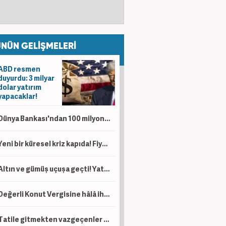
NÜN GELİŞMELERİ
ABD resmen
duyurdu: 3 milyar
dolar yatırım
yapacaklar!
Dünya Bankası'ndan 100 milyon dolarlık hibe! Artık eskisi gibi olmayacak
Yeni bir küresel kriz kapıda! Fiyatlar yüzde 40 arttı: Kış sezonunda patlama yapabilir...
Altın ve gümüş uçuşa geçti! Yatırımcılar dikkat
Değerli Konut Vergisine hâlâ ihtiyacımız var mı?
Tatile gitmekten vazgeçenler dikkat! O parayı almak hakkınız