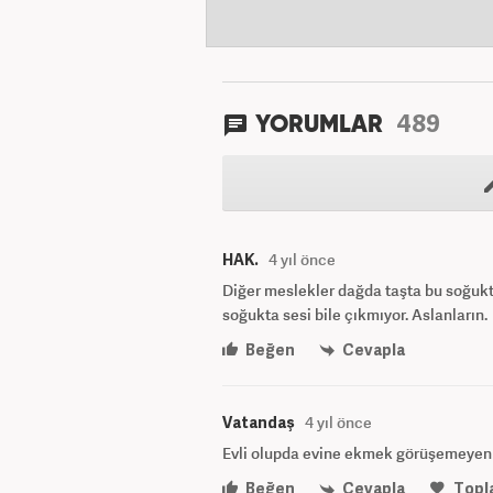
489
YORUMLAR
HAK.
4 yıl önce
Diğer meslekler dağda taşta bu soğukt
soğukta sesi bile çıkmıyor. Aslanların.
Beğen
Cevapla
Vatandaş
4 yıl önce
Evli olupda evine ekmek görüşemeyen va
Beğen
Cevapla
Topl