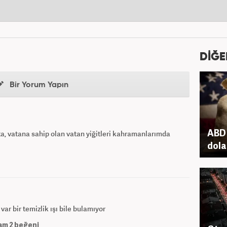
DİĞE
Bir Yorum Yapın
ABD 
a, vatana sahip olan vatan yiğitleri kahramanlarımda
dola
r bir temizlik ışı bile bulamıyor
am
2
beğeni