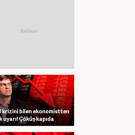
 krizini bilen ekonomistten
ik uyarı! Çöküş kapıda