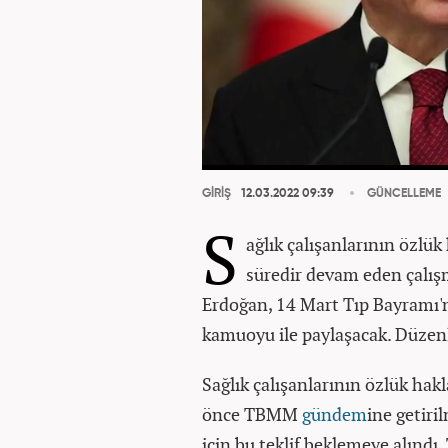
GİRİŞ
12.03.2022 09:39
GÜNCELLEME
S
ağlık çalışanlarının özlü
süredir devam eden çalış
Erdoğan, 14 Mart Tıp Bayramı'nd
kamuoyu ile paylaşacak. Düzenle
Sağlık çalışanlarının özlük hakl
önce TBMM
gündem
ine getiri
için bu teklif beklemeye alındı.