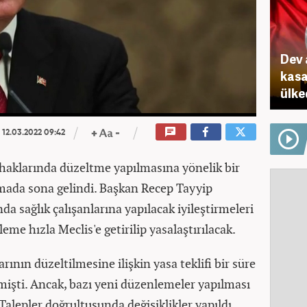
Dev 
kasa
ülke
12.03.2022 09:42
k haklarında düzeltme yapılmasına yönelik bir
mada sona gelindi. Başkan Recep Tayyip
a sağlık çalışanlarına yapılacak iyileştirmeleri
me hızla Meclis'e getirilip yasalaştırılacak.
arının düzeltilmesine ilişkin yasa teklifi bir süre
lmişti. Ancak, bazı yeni düzenlemeler yapılması
 Talepler doğrultusunda değişiklikler yapıldı.