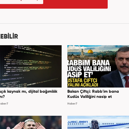
EBİLİR
Açık kaynak mı, dijital bağımlılık
Bakan Çiftçi: Rabb'im bana
mı?
Kudüs Valiliğini nasip et
aber7
Haber7