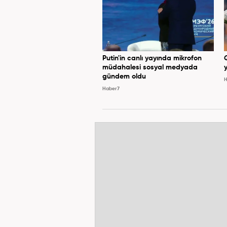
Putin'in canlı yayında mikrofon
müdahalesi sosyal medyada
y
gündem oldu
H
Haber7