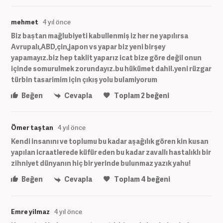
mehmet
4 yıl önce
Biz baştan mağlubiyeti kabullenmiş iz her ne yapılırsa
Avrupalı,ABD,çin,japon vs yapar biz yeni birşey
yapamayız.biz hep taklit yaparız icat bize göre değil onun
içinde somurulmek zorundayız.bu hükümet dahil.yeni rüzgar
türbin tasarimim için çıkış yolu bulamiyorum
Beğen
Cevapla
Toplam
2
beğeni
Ömer taştan
4 yıl önce
Kendi insanını ve toplumu bu kadar aşağılık gören kin kusan
yapılan icraatlerede küfür eden bu kadar zavallı hastalıklı bir
zihniyet dünyanın hiç bir yerinde bulunmaz yazık yahu!
Beğen
Cevapla
Toplam
4
beğeni
Emre yilmaz
4 yıl önce