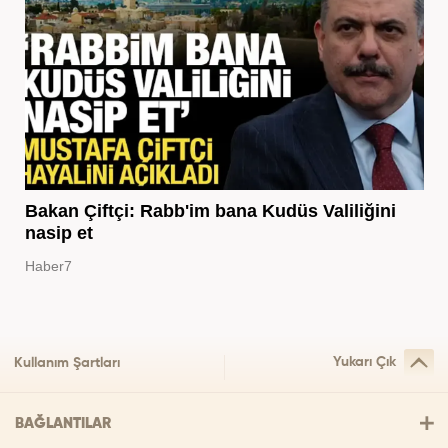
Bakan Çiftçi: Rabb'im bana Kudüs Valiliğini
nasip et
Haber7
Yukarı Çık
Kullanım Şartları
BAĞLANTILAR