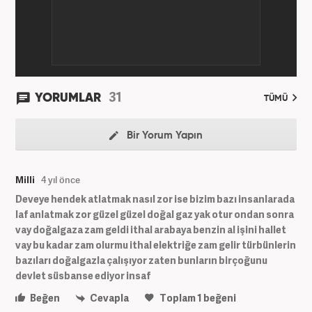
31
YORUMLAR
TÜMÜ
Bir Yorum Yapın
Milli
4 yıl önce
Deveye hendek atlatmak nasıl zor ise bizim bazı insanlarada
laf anlatmak zor güzel güzel doğal gaz yak otur ondan sonra
vay doğalgaza zam geldi ithal arabaya benzin al işini hallet
vay bu kadar zam olurmu ithal elektriğe zam gelir türbünlerin
bazıları doğalgazla çalışıyor zaten bunların birçoğunu
devlet süsbanse ediyor insaf
Beğen
Cevapla
Toplam
1
beğeni