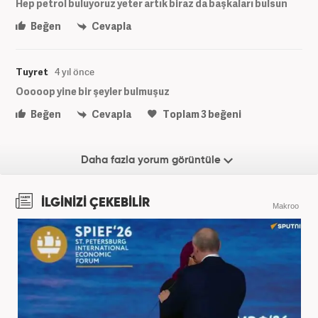
Hep petrol buluyoruz yeter artık biraz da başkaları bulsun
Beğen
Cevapla
Tuyret
4 yıl önce
Ooooop yine bir şeyler bulmuşuz
Beğen
Cevapla
Toplam
3
beğeni
Daha fazla yorum görüntüle
İLGİNİZİ ÇEKEBİLİR
Makroo