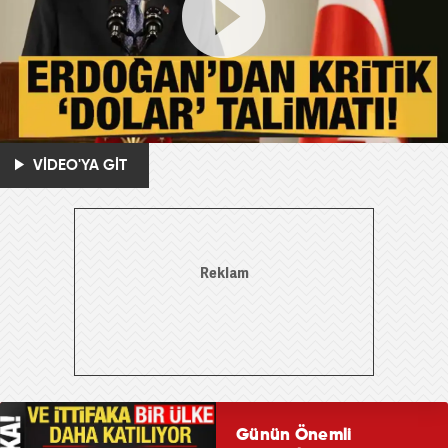
VİDEO'YA GİT