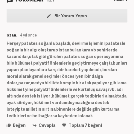
TÜMÜ
Bir Yorum Yapın
ozan.
4 yıl önce
Herşey patates soğanla başladı, devirme işlemini patatesle
soğanla bir algı oluşturup istanbul ankara vb şehirlerde
kazandılar,ufak gibi görülen patates soğan operasyonuna
bile hükümet palyatif önlemlerle geçiştirmeye çalıştı,bunları
yapan planlayanlara karşı bir hareket yapılmadı, burdan
moral alarak genel seçimler öncesi yeni bir dalga
dolar,pazar,medya birlikte komple bir atak yapılıyor gibi ama
hükümet yine palyatif önlemlerle ve kurtuluş savaşı vb. adı
altında destek istiyor ,hükümet gerçek tedbirleri almaktada
ayak sürüyor, hükümet vurdumduymazlığına destek
isteyipte milletin sırtına binenlere değilde gün kurtarma
tedbirleri ne bel bağlarsa kaybedeni olacak
Beğen
Cevapla
Toplam
7
beğeni