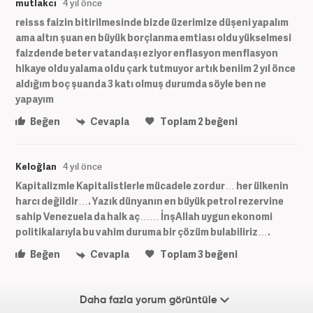
mutlakcı
4 yıl önce
reisss faizin bitirilmesinde bizde üzerimize düşeni yapalım
ama altın şuan en büyük borçlanma emtiası oldu yükselmesi
faizdende beter vatandaşı eziyor enflasyon menflasyon
hikaye oldu yalama oldu çark tutmuyor artık beniim 2 yıl önce
aldığım boç şuanda 3 katı olmuş durumda söyle ben ne
yapayım
Beğen
Cevapla
Toplam
2
beğeni
Keloğlan
4 yıl önce
Kapitalizmle Kapitalistlerle mücadele zordur… her ülkenin
harcı değildir…. Yazık dünyanın en büyük petrol rezervine
sahip Venezuela da halk aç…… İnşAllah uygun ekonomi
politikalarıyla bu vahim duruma bir çözüm bulabiliriz….
Beğen
Cevapla
Toplam
3
beğeni
Daha fazla yorum görüntüle