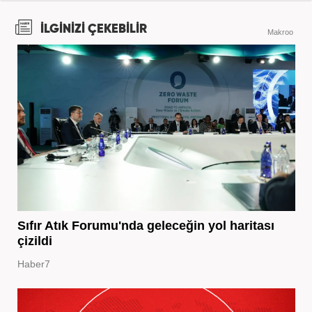
İLGİNİZİ ÇEKEBİLİR
Makroo
Sıfır Atık Forumu'nda geleceğin yol haritası
çizildi
Haber7