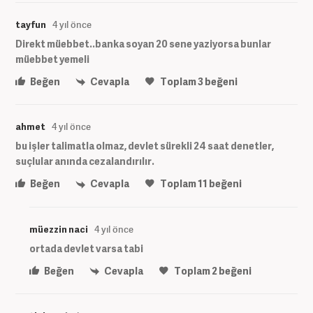
tayfun
4 yıl önce
Direkt müebbet..banka soyan 20 sene yaziyorsa bunlar
müebbet yemeli
Beğen
Cevapla
Toplam
3
beğeni
ahmet
4 yıl önce
bu işler talimatla olmaz, devlet sürekli 24 saat denetler,
suçlular anında cezalandırılır.
Beğen
Cevapla
Toplam
11
beğeni
müezzin naci
4 yıl önce
ortada devlet varsa tabi
Beğen
Cevapla
Toplam
2
beğeni