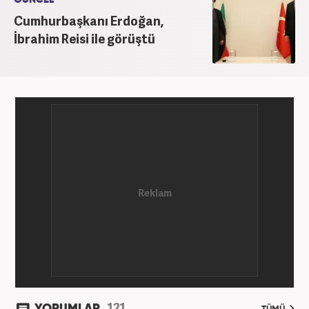
Cumhurbaşkanı Erdoğan,
İbrahim Reisi ile görüştü
121
YORUMLAR