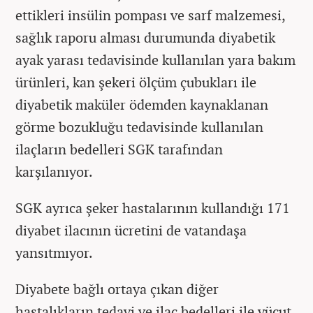
ettikleri insülin pompası ve sarf malzemesi,
sağlık raporu alması durumunda diyabetik
ayak yarası tedavisinde kullanılan yara bakım
ürünleri, kan şekeri ölçüm çubukları ile
diyabetik maküler ödemden kaynaklanan
görme bozukluğu tedavisinde kullanılan
ilaçların bedelleri SGK tarafından
karşılanıyor.
SGK ayrıca şeker hastalarının kullandığı 171
diyabet ilacının ücretini de vatandaşa
yansıtmıyor.
Diyabete bağlı ortaya çıkan diğer
hastalıkların tedavi ve ilaç bedelleri ile vücut