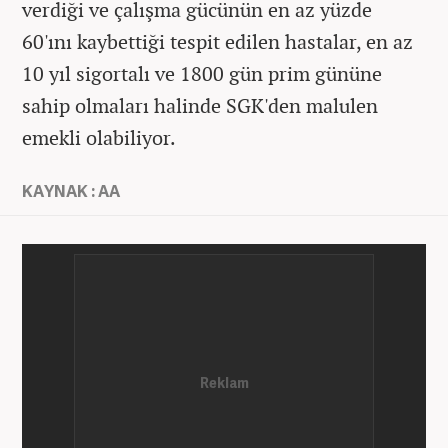
verdiği ve çalışma gücünün en az yüzde
60'ını kaybettiği tespit edilen hastalar, en az
10 yıl sigortalı ve 1800 gün prim gününe
sahip olmaları halinde SGK'den malulen
emekli olabiliyor.
KAYNAK : AA