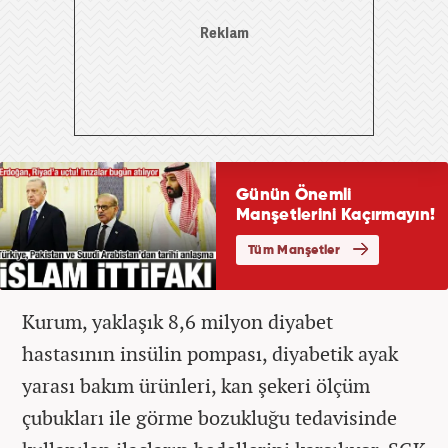
Kurum, yaklaşık 8,6 milyon diyabet
hastasının insülin pompası, diyabetik ayak
yarası bakım ürünleri, kan şekeri ölçüm
çubukları ile görme bozukluğu tedavisinde