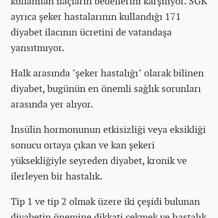
kullanılan ilaçların bedellerini karşılıyor. SGK
ayrıca şeker hastalarının kullandığı 171
diyabet ilacının ücretini de vatandaşa
yansıtmıyor.
Halk arasında "şeker hastalığı" olarak bilinen
diyabet, bugünün en önemli sağlık sorunları
arasında yer alıyor.
İnsülin hormonunun etkisizliği veya eksikliği
sonucu ortaya çıkan ve kan şekeri
yüksekliğiyle seyreden diyabet, kronik ve
ilerleyen bir hastalık.
Tip 1 ve tip 2 olmak üzere iki çeşidi bulunan
diyabetin önemine dikkati çekmek ve hastalık