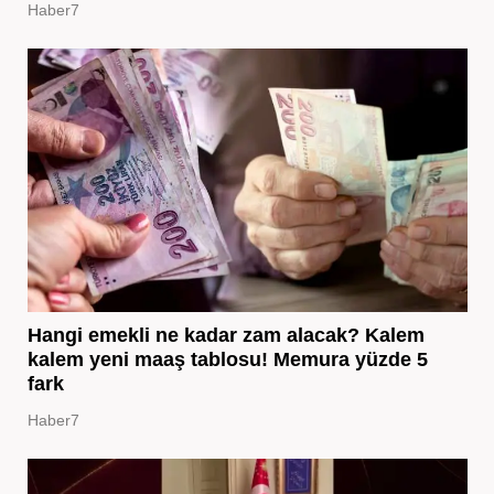
Haber7
Hangi emekli ne kadar zam alacak? Kalem
kalem yeni maaş tablosu! Memura yüzde 5
fark
Haber7