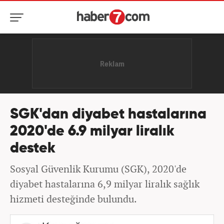
SGK'dan diyabet hastalarına
2020'de 6.9 milyar liralık
destek
Sosyal Güvenlik Kurumu (SGK), 2020'de
diyabet hastalarına 6,9 milyar liralık sağlık
hizmeti desteğinde bulundu.