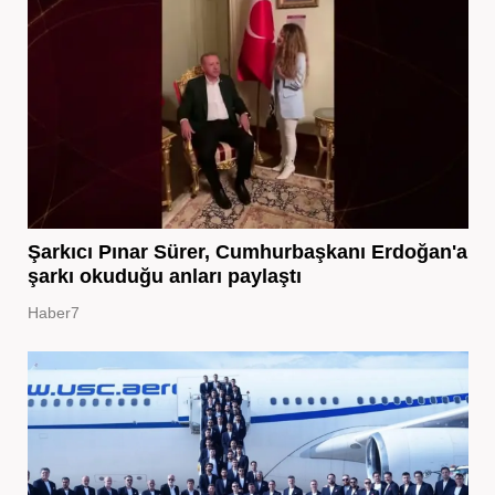
Şarkıcı Pınar Sürer, Cumhurbaşkanı Erdoğan'a
şarkı okuduğu anları paylaştı
Haber7