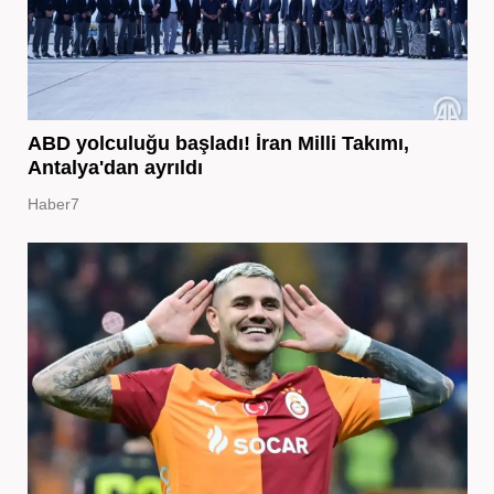
ABD yolculuğu başladı! İran Milli Takımı,
Antalya'dan ayrıldı
Haber7