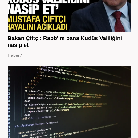
Bakan Çiftçi: Rabb'im bana Kudüs Valiliğini
nasip et
Haber7