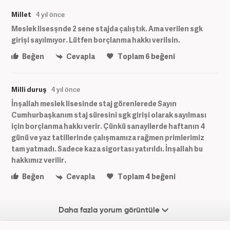
Millet
4 yıl önce
Meslek lisesşnde 2 sene stajda çalıştık. Ama verilen sgk
girişi sayılmıyor. Lütfen borçlanma hakkı verilsin.
Beğen
Cevapla
Toplam
6
beğeni
Milli duruş
4 yıl önce
İnşallah meslek lisesinde staj görenlerede Sayın
Cumhurbaşkanım staj süresini sgk girişi olarak sayılması
için borçlanma hakkı verir. Çünkü sanayilerde haftanın 4
günü ve yaz tatillerinde çalışmamıza rağmen primlerimiz
tam yatmadı. Sadece kaza sigortası yatırıldı. İnşallah bu
hakkımız verilir.
Beğen
Cevapla
Toplam
4
beğeni
Daha fazla yorum görüntüle