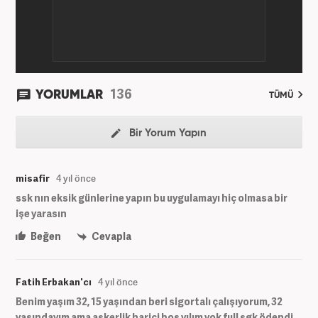
136
YORUMLAR
TÜMÜ
Bir Yorum Yapın
misafir
4 yıl önce
ssk nın eksik günlerine yapın bu uygulamayı hiç olmasa bir
işe yarasın
Beğen
Cevapla
Fatih Erbakan'cı
4 yıl önce
Benim yaşım 32, 15 yaşından beri sigortalı çalışıyorum, 32
yaşındayım ama askerlik harici boş yılım yok full sgk ödendi,