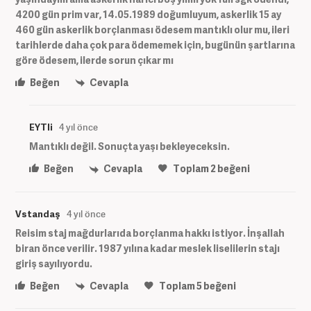
4200 gün prim var, 14.05.1989 doğumluyum, askerlik 15 ay
460 gün askerlik borçlanması ödesem mantıklı olur mu, ileri
tarihlerde daha çok para ödememek için, bugünün şartlarına
göre ödesem, ilerde sorun çıkar mı
Beğen
Cevapla
EYTli
4 yıl önce
Mantıklı değil. Sonuçta yaşı bekleyeceksin.
Beğen
Cevapla
Toplam
2
beğeni
Vstandaş
4 yıl önce
Reisim staj mağdurlarıda borçlanma hakkı istiyor. İnşallah
biran önce verilir. 1987 yılına kadar meslek liselilerin stajı
giriş sayılıyordu.
Beğen
Cevapla
Toplam
5
beğeni