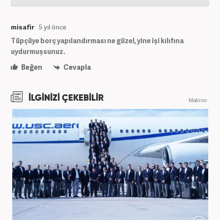
misafir
5 yıl önce
Tüpçüye borç yapılandırması ne güzel, yine işi kılıfına
uydurmuşsunuz.
Beğen
Cevapla
İLGİNİZİ ÇEKEBİLİR
Makroo