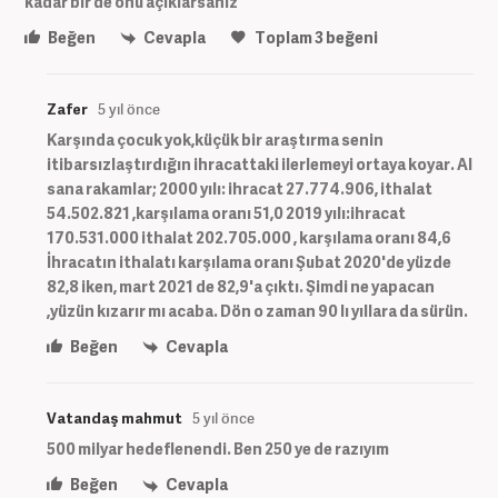
kadar bir de onu açıklarsanız
Beğen
Cevapla
Toplam
3
beğeni
Zafer
5 yıl önce
Karşında çocuk yok,küçük bir araştırma senin
itibarsızlaştırdığın ihracattaki ilerlemeyi ortaya koyar. Al
sana rakamlar; 2000 yılı: ihracat 27.774.906, ithalat
54.502.821 ,karşılama oranı 51,0 2019 yılı:ihracat
170.531.000 ithalat 202.705.000 , karşılama oranı 84,6
İhracatın ithalatı karşılama oranı Şubat 2020'de yüzde
82,8 iken, mart 2021 de 82,9'a çıktı. Şimdi ne yapacan
,yüzün kızarır mı acaba. Dön o zaman 90 lı yıllara da sürün.
Beğen
Cevapla
Vatandaş mahmut
5 yıl önce
500 milyar hedeflenendi. Ben 250 ye de razıyım
Beğen
Cevapla