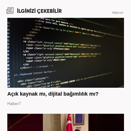
İLGİNİZİ ÇEKEBİLİR
Makroo
Açık kaynak mı, dijital bağımlılık mı?
Haber7