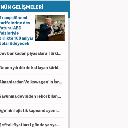
NÜN GELİŞMELERİ
Trump dönemi
tarifelerine dev
fatura! ABD
faizleriyle
birlikte 100 milyar
dolar ödeyecek
Dev bankadan piyasalara Türkiye mesajı: Yıl sonu faiz indirimi ve tahvil hamlesi gündemde
Geçen yılı dörde katlayan kârlılık! Tüpraş 6 ayda 49,8 milyar TL kâr açıkladı
Almanlardan Volkswagen'in İsrailli Rafael ile üretim planına tepki
Savunma devinden rekor bilanço! 6 aylık net kâr 14,4 milyar lirayı aştı
Ege'nin lojistik kapısında yeni dönem: İzmir Limanı modernizasyonla devleşecek
Şeftali fiyatları 1 günde yarıya düştü