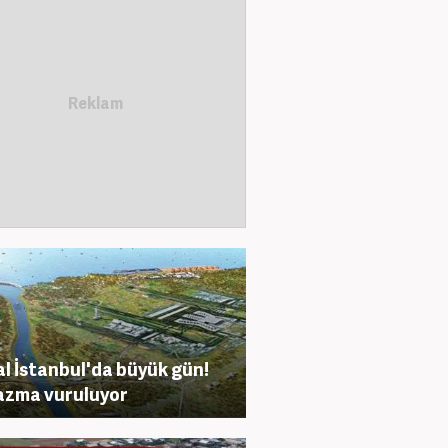
l İstanbul'da büyük gün!
kazma vuruluyor