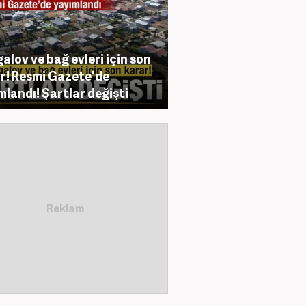
alov ve bağ evleri için son
r! Resmi Gazete'de
mlandı! Şartlar değişti