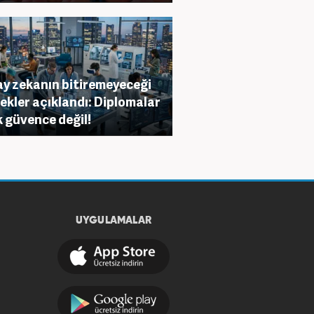
y zekanın bitiremeyeceği
ekler açıklandı: Diplomalar
k güvence değil!
UYGULAMALAR