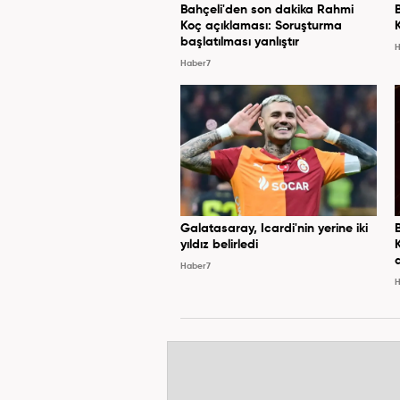
Bahçeli'den son dakika Rahmi
Koç açıklaması: Soruşturma
başlatılması yanlıştır
H
Haber7
Galatasaray, Icardi'nin yerine iki
yıldız belirledi
Haber7
H