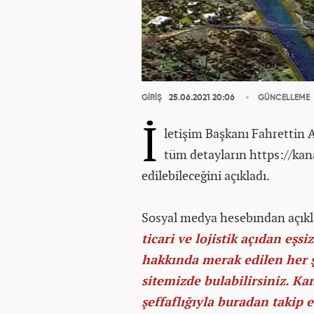
GİRİŞ
25.06.2021 20:06
GÜNCELLEME
İ
letişim Başkanı Fahrettin A
tüm detayların https://kana
edilebileceğini açıkladı.
Sosyal medya hesebından açık
ticari ve lojistik açıdan eş
hakkında merak edilen her şe
sitemizde bulabilirsiniz. K
şeffaflığıyla buradan takip e