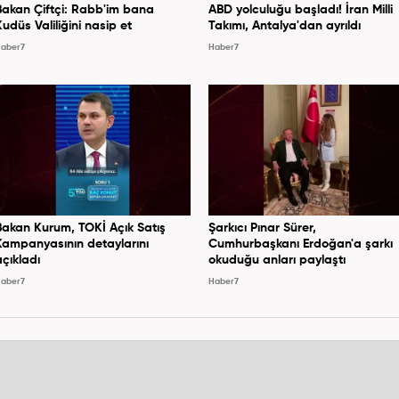
Bakan Çiftçi: Rabb'im bana
ABD yolculuğu başladı! İran Milli
Kudüs Valiliğini nasip et
Takımı, Antalya'dan ayrıldı
aber7
Haber7
Bakan Kurum, TOKİ Açık Satış
Şarkıcı Pınar Sürer,
Kampanyasının detaylarını
Cumhurbaşkanı Erdoğan'a şarkı
açıkladı
okuduğu anları paylaştı
aber7
Haber7