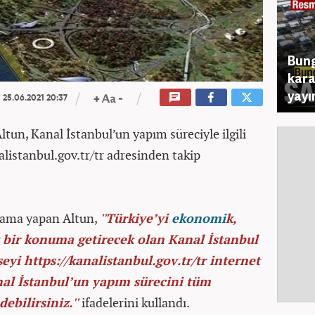
Bung
kara
yayı
25.06.2021 20:37
ltun, Kanal İstanbul’un yapım süreciyle ilgili
listanbul.gov.tr/tr adresinden takip
lama yapan Altun,
''Türkiye’yi
ekonomi
k,
siz bir konuma getirecek olan Kanal İstanbul
yi https://kanalistanbul.gov.tr/tr internet
anal İstanbul’un yapım sürecini tüm
debilirsiniz.''
ifadelerini kullandı.