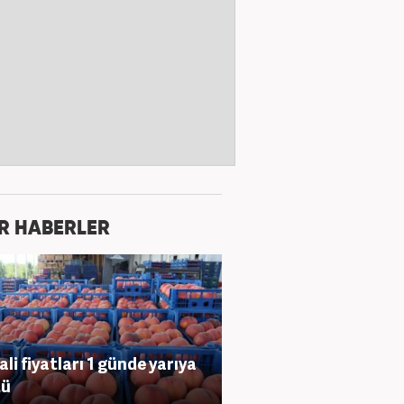
R HABERLER
ali fiyatları 1 günde yarıya
tü