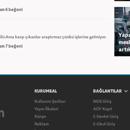
am
6
beğeni
Yapa
 bilir.Ama karşı çıkanlar araştırmaz çünkü işlerine gelmiyor.
mesl
am
7
beğeni
artı
KURUMSAL
BAĞLANTILAR
Kullanım Şartları
MEB Giriş
Yayın İlkeleri
AÖF Kayıt
Künye
E-Devlet Giriş
Reklam
E-Okul Giriş