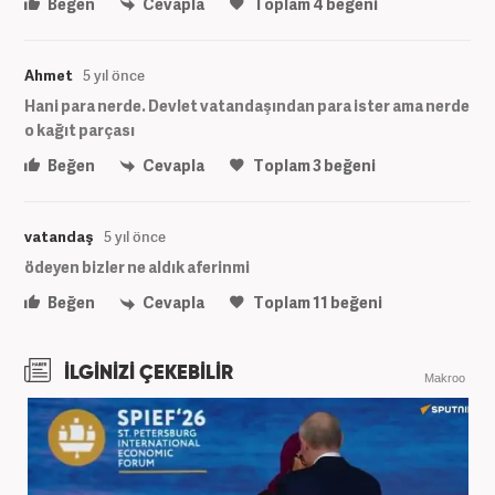
Beğen
Cevapla
Toplam
4
beğeni
Ahmet
5 yıl önce
Hani para nerde. Devlet vatandaşından para ister ama nerde
o kağıt parçası
Beğen
Cevapla
Toplam
3
beğeni
vatandaş
5 yıl önce
ödeyen bizler ne aldık aferinmi
Beğen
Cevapla
Toplam
11
beğeni
İLGİNİZİ ÇEKEBİLİR
Makroo