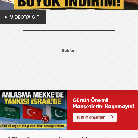
VİDEO'YA GİT