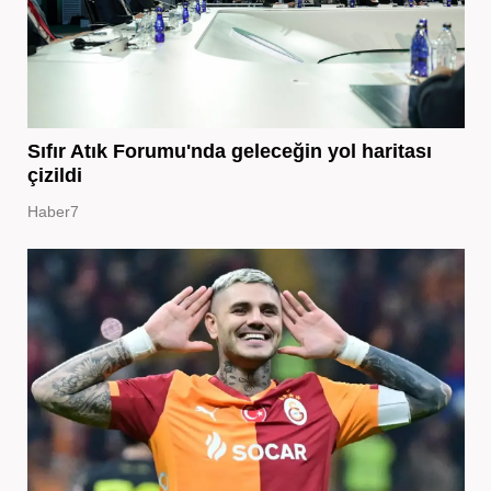
Sıfır Atık Forumu'nda geleceğin yol haritası
çizildi
Haber7