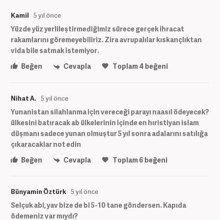
Kamil
5 yıl önce
Yüzde yüz yerlileştirmediğimiz sürece gerçek ihracat
rakamlarını göremeyebiliriz. Zira avrupalılar kıskançlıktan
vida bile satmak istemiyor.
Beğen
Cevapla
Toplam
4
beğeni
Nihat A.
5 yıl önce
Yunanistan silahlanma için vereceği parayı naasıl ödeyecek?
ülkesini batıracak ab ülkelerinin içinde en hıristiyan islam
düşmanı sadece yunan olmuştur 5 yıl sonra adalarını satılığa
çıkaracaklar not edin
Beğen
Cevapla
Toplam
6
beğeni
Bünyamin Öztürk
5 yıl önce
Selçuk abi, yav bize de bi 5-10 tane göndersen. Kapıda
ödemeniz var mıydı?