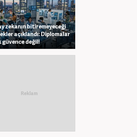
y zekanın bitiremeyeceği
ekler açıklandı: Diplomalar
k güvence değil!