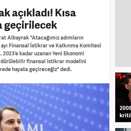
k açıkladı! Kısa
 geçirilecek
rat Albayrak "Atacağımız adımların
ül ayı Finansal İstikrar ve Kalkınma Komitesi
k. 2023’e kadar uzanan Yeni Ekonomi
ürülebilir finansal istikrar modelini
ürede hayata geçireceğiz" dedi.
2008
krit