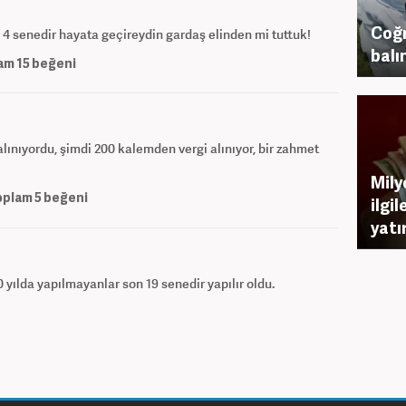
Coğr
. 4 senedir hayata geçireydin gardaş elinden mi tuttuk!
balı
am
15
beğeni
alınıyordu, şimdi 200 kalemden vergi alınıyor, bir zahmet
Mily
oplam
5
beğeni
ilgi
yatı
 yılda yapılmayanlar son 19 senedir yapılır oldu.