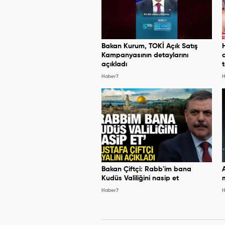
Bakan Kurum, TOKİ Açık Satış
Kampanyasının detaylarını
açıkladı
Haber7
H
Bakan Çiftçi: Rabb'im bana
Kudüs Valiliğini nasip et
Haber7
H