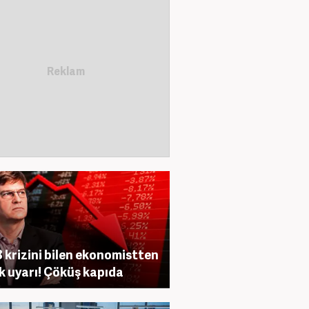
 krizini bilen ekonomistten
ik uyarı! Çöküş kapıda