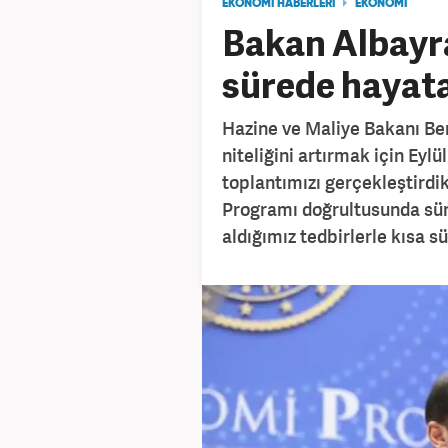
EKONOMİ HABERLERİ
EKONOMİ
Bakan Albayra
sürede hayata
Hazine ve Maliye Bakanı Be
niteliğini artırmak için Eyl
toplantımızı gerçekleştirdi
Programı doğrultusunda sürd
aldığımız tedbirlerle kısa s