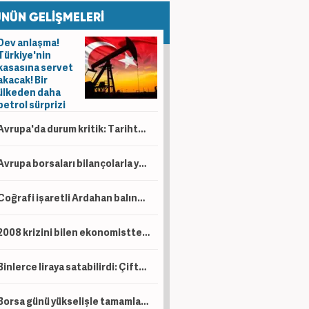
NÜN GELİŞMELERİ
Dev anlaşma!
Türkiye'nin
kasasına servet
akacak! Bir
ülkeden daha
petrol sürprizi
Avrupa'da durum kritik: Tarihte böylesi görülmedi
Avrupa borsaları bilançolarla yükseldi! İngiltere negatif ayrıştı
Coğrafi işaretli Ardahan balında hasat başladı!
2008 krizini bilen ekonomistten kritik uyarı! Çöküş kapıda
Binlerce liraya satabilirdi: Çiftçi ürünlerini ücretsiz dağıttı!
Borsa günü yükselişle tamamladı! En çok kazandıran belli oldu