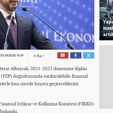
Yapa
mesl
artı
30.09.2020 16:19
Berat Albayrak, 2021-2023 dönemine ilişkin
(YEP) doğrultusunda sürdürülebilir finansal
irlerle kısa sürede hayata geçireceklerini
Finansal İstikrar ve Kalkınma Komitesi (FİKKO)
a bulundu.