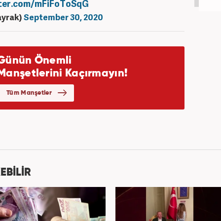
tter.com/mFiFoToSqG
ayrak)
September 30, 2020
EBİLİR