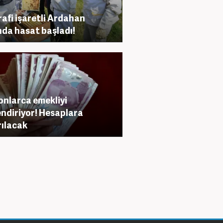
afi işaretli Ardahan
nda hasat başladı!
onlarca emekliyi
lendiriyor! Hesaplara
rılacak