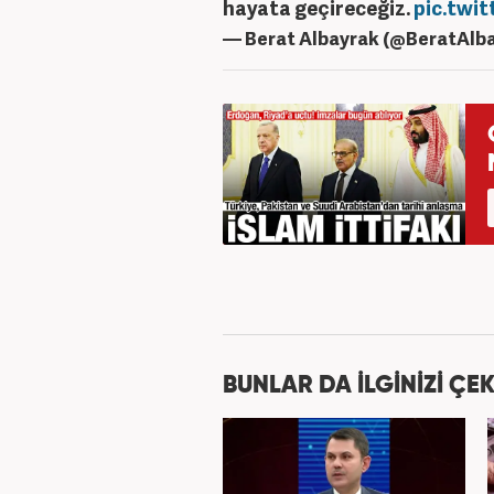
hayata geçireceğiz.
pic.twi
— Berat Albayrak (@BeratAlb
BUNLAR DA İLGİNİZİ ÇEK