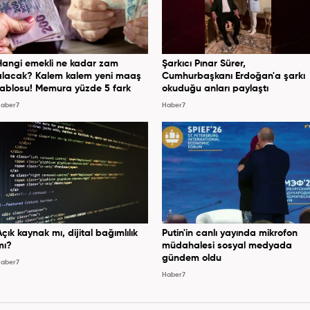
Hangi emekli ne kadar zam
Şarkıcı Pınar Sürer,
alacak? Kalem kalem yeni maaş
Cumhurbaşkanı Erdoğan'a şarkı
tablosu! Memura yüzde 5 fark
okuduğu anları paylaştı
aber7
Haber7
Açık kaynak mı, dijital bağımlılık
Putin'in canlı yayında mikrofon
mı?
müdahalesi sosyal medyada
gündem oldu
aber7
Haber7