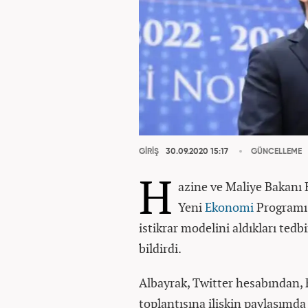
GİRİŞ
30.09.2020 15:17
GÜNCELLEME
H
azine ve Maliye Bakanı 
Yeni
Ekonomi
Programı 
istikrar modelini aldıkları tedb
bildirdi.
Albayrak, Twitter hesabından, 
toplantısına ilişkin paylaşımd