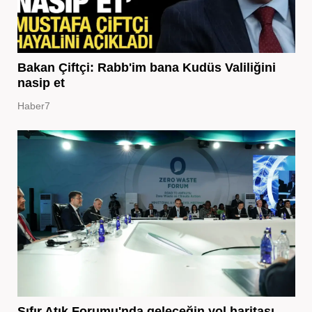
Bakan Çiftçi: Rabb'im bana Kudüs Valiliğini
nasip et
Haber7
Sıfır Atık Forumu'nda geleceğin yol haritası