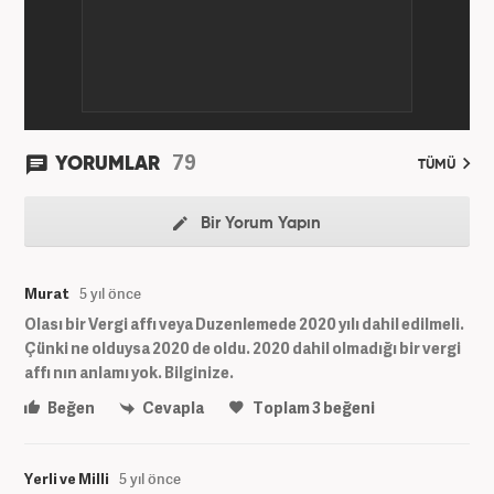
79
YORUMLAR
TÜMÜ
Bir Yorum Yapın
Murat
5 yıl önce
Olası bir Vergi affı veya Duzenlemede 2020 yılı dahil edilmeli.
Çünki ne olduysa 2020 de oldu. 2020 dahil olmadığı bir vergi
affı nın anlamı yok. Bilginize.
Beğen
Cevapla
Toplam
3
beğeni
Yerli ve Milli
5 yıl önce