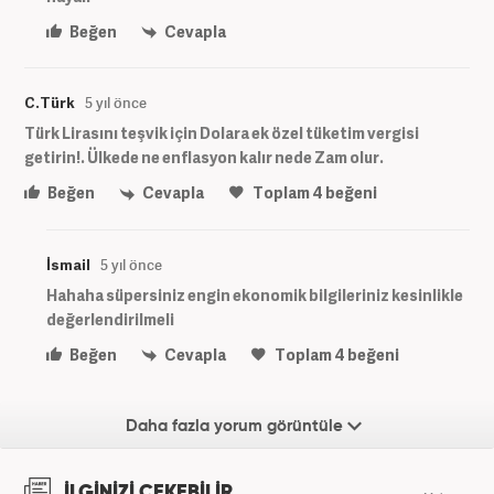
Beğen
Cevapla
C.Türk
5 yıl önce
Türk Lirasını teşvik için Dolara ek özel tüketim vergisi
getirin!. Ülkede ne enflasyon kalır nede Zam olur.
Beğen
Cevapla
Toplam
4
beğeni
İsmail
5 yıl önce
Hahaha süpersiniz engin ekonomik bilgileriniz kesinlikle
değerlendirilmeli
Beğen
Cevapla
Toplam
4
beğeni
Daha fazla yorum görüntüle
İLGİNİZİ ÇEKEBİLİR