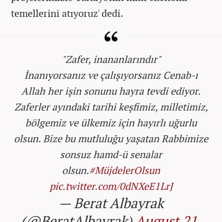
temellerini atıyoruz' dedi.
"Zafer, inananlarındır"
İnanıyorsanız ve çalışıyorsanız Cenab-ı
Allah her işin sonunu hayra tevdi ediyor.
Zaferler ayındaki tarihi keşfimiz, milletimiz,
bölgemiz ve ülkemiz için hayırlı uğurlu
olsun. Bize bu mutluluğu yaşatan Rabbimize
sonsuz hamd-ü senalar
olsun.
#MüjdelerOlsun
pic.twitter.com/0dNXeE1LrJ
— Berat Albayrak
(@BeratAlbayrak)
August 21,