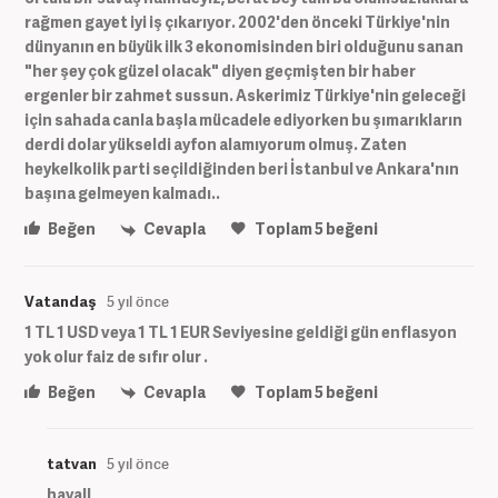
rağmen gayet iyi iş çıkarıyor. 2002'den önceki Türkiye'nin
dünyanın en büyük ilk 3 ekonomisinden biri olduğunu sanan
"her şey çok güzel olacak" diyen geçmişten bir haber
ergenler bir zahmet sussun. Askerimiz Türkiye'nin geleceği
için sahada canla başla mücadele ediyorken bu şımarıkların
derdi dolar yükseldi ayfon alamıyorum olmuş. Zaten
heykelkolik parti seçildiğinden beri İstanbul ve Ankara'nın
başına gelmeyen kalmadı..
Beğen
Cevapla
Toplam
5
beğeni
Vatandaş
5 yıl önce
1 TL 1 USD veya 1 TL 1 EUR Seviyesine geldiği gün enflasyon
yok olur faiz de sıfır olur .
Beğen
Cevapla
Toplam
5
beğeni
tatvan
5 yıl önce
hayall