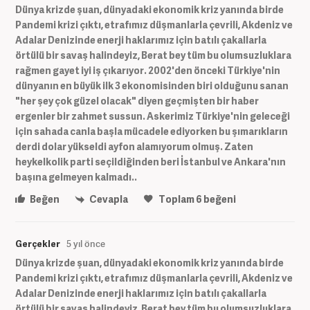
Dünya krizde şuan, dünyadaki ekonomik kriz yanında birde
Pandemi krizi çıktı, etrafımız düşmanlarla çevrili, Akdeniz ve
Adalar Denizinde enerji haklarımız için batılı çakallarla
örtülü bir savaş halindeyiz, Berat bey tüm bu olumsuzluklara
rağmen gayet iyi iş çıkarıyor. 2002'den önceki Türkiye'nin
dünyanın en büyük ilk 3 ekonomisinden biri olduğunu sanan
"her şey çok güzel olacak" diyen geçmişten bir haber
ergenler bir zahmet sussun. Askerimiz Türkiye'nin geleceği
için sahada canla başla mücadele ediyorken bu şımarıkların
derdi dolar yükseldi ayfon alamıyorum olmuş. Zaten
heykelkolik parti seçildiğinden beri İstanbul ve Ankara'nın
başına gelmeyen kalmadı..
Beğen
Cevapla
Toplam
6
beğeni
Gerçekler
5 yıl önce
Dünya krizde şuan, dünyadaki ekonomik kriz yanında birde
Pandemi krizi çıktı, etrafımız düşmanlarla çevrili, Akdeniz ve
Adalar Denizinde enerji haklarımız için batılı çakallarla
örtülü bir savaş halindeyiz, Berat bey tüm bu olumsuzluklara