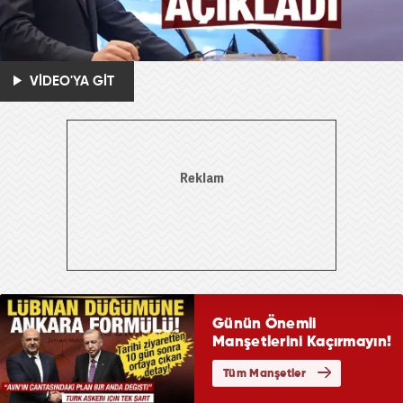
VİDEO'YA GİT