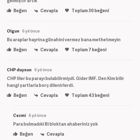
gelmiştir artik
Beğen
Cevapla
Toplam
30
beğeni
Olgun
6 yıl önce
Bu araplar hayrina günahini vermez bana methetmeyin
Beğen
Cevapla
Toplam
7
beğeni
CHP duysun
6 yıl önce
CHP liler bu parayı bulabilirmiydi. Gider IMF. Den Kim bilir
hangi şartlarla borç dilenirlerdi.
Beğen
Cevapla
Toplam
43
beğeni
Cezmi
6 yıl önce
Para bulmadıki Bi bloktan ahaberiniz yok
Beğen
Cevapla