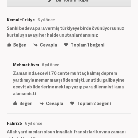
Bir Yorum Yapın
Kemal türkiye
6 yıl önce
Sanki bedeva para vermiş türkiyeye birde övünüyorsunuz
kurtuluş savaşı her halde unutanlardansınız
Beğen
Cevapla
Toplam
1
beğeni
Mehmet Avcı
6 yıl önce
Zamaninda ecevit 70 cente muhtaç kalmış deprem
yardımıyla memur maaşı ödenmişti.unutldu galiba yine
ecevit ab liderlerine mektup yazıp para dilenmişti ama
alamamisti
Beğen
Cevapla
Toplam
2
beğeni
Fahri25
6 yıl önce
Allah yardımcıları olsun inşallah.fransizlari kovma zamanı