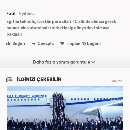
Fatih
6 yıl önce
Eğitim teknoloji üretim para silah TC elinde olması gerek
bunun için vatandaşlar sirketlesip dünya devi olmaya
bakmalı
Beğen
Cevapla
Toplam
12
beğeni
Daha fazla yorum görüntüle
İLGİNİZİ ÇEKEBİLİR
Makroo