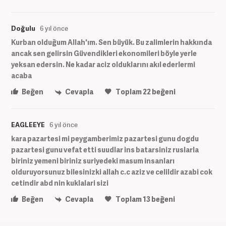
Doğulu
6 yıl önce
Kurban olduğum Allah'ım. Sen büyük. Bu zalimlerin hakkında
ancak sen gelirsin Güvendikleri ekonomileri böyle yerle
yeksan edersin. Ne kadar aciz olduklarını akıl ederlermi
acaba
Beğen
Cevapla
Toplam
22
beğeni
EAGLEEYE
6 yıl önce
kara pazartesi mi peygamberimiz pazartesi gunu dogdu
pazartesi gunu vefat etti suudlar ins batarsiniz ruslarla
biriniz yemeni biriniz suriyedeki masum insanları
olduruyorsunuz bilesinizki allah c.c aziz ve celildir azabi cok
cetindir abd nin kuklalari sizi
Beğen
Cevapla
Toplam
13
beğeni