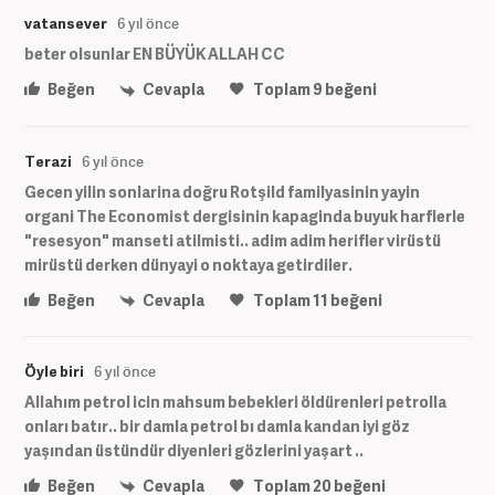
vatansever
6 yıl önce
beter olsunlar EN BÜYÜK ALLAH CC
Beğen
Cevapla
Toplam
9
beğeni
Terazi
6 yıl önce
Gecen yilin sonlarina doğru Rotşild familyasinin yayin
organi The Economist dergisinin kapaginda buyuk harflerle
"resesyon" manseti atilmisti.. adim adim herifler virüstü
mirüstü derken dünyayi o noktaya getirdiler.
Beğen
Cevapla
Toplam
11
beğeni
Öyle biri
6 yıl önce
Allahım petrol icin mahsum bebekleri öldürenleri petrolla
onları batır.. bir damla petrol bı damla kandan iyi göz
yaşından üstündür diyenleri gözlerini yaşart ..
Beğen
Cevapla
Toplam
20
beğeni