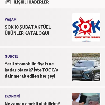
İLİŞKİLİ HABERLER
YAŞAM
ŞOK 10 ŞUBAT AKTÜEL
ÜRÜNLER KATALOĞU!
GÜNCEL
Yerli otomobilin fiyatı ne
kadar olacak? İşte TOGG'a
dair merak edilen her şey!
EKONOMİ
Ne zaman emekli olabilirim?