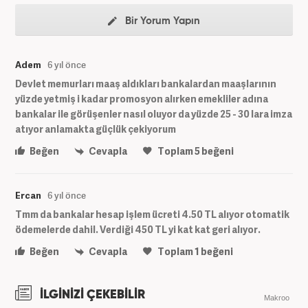
Bir Yorum Yapın
Adem
6 yıl önce
Devlet memurları maaş aldıkları bankalardan maaşlarının
yüzde yetmiş i kadar promosyon alırken emekliler adına
bankalar ile görüşenler nasıl oluyor da yüzde 25 - 30 lara imza
atıyor anlamakta güçlük çekiyorum
Beğen
Cevapla
Toplam
5
beğeni
Ercan
6 yıl önce
Tmm da bankalar hesap işlem ücreti 4.50 TL alıyor otomatik
ödemelerde dahil. Verdiği 450 TL yi kat kat geri alıyor.
Beğen
Cevapla
Toplam
1
beğeni
İLGİNİZİ ÇEKEBİLİR
Makroo