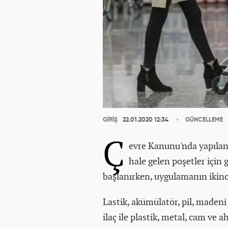
GİRİŞ
22.01.2020 12:34
GÜNCELLEME
Ç
evre Kanunu'nda yapılan
hale gelen poşetler için 
başlanırken, uygulamanın ikinci
Lastik, akümülatör, pil, madeni y
ilaç ile plastik, metal, cam ve 