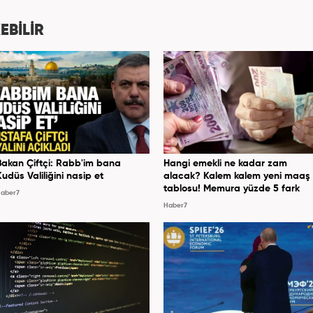
EBİLİR
Bakan Çiftçi: Rabb'im bana
Hangi emekli ne kadar zam
Kudüs Valiliğini nasip et
alacak? Kalem kalem yeni maaş
tablosu! Memura yüzde 5 fark
aber7
Haber7