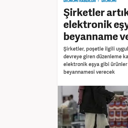
EKONOMİ HABERLERİ
EKONOMİ
Şirketler artık
elektronik eşy
beyanname v
Şirketler, poşetle ilgili uy
devreye giren düzenleme kap
elektronik eşya gibi ürünler
beyannamesi verecek