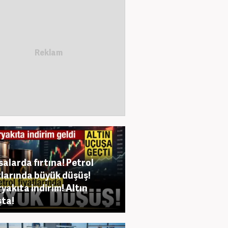
salarda fırtına! Petrol
tlarında büyük düşüş!
yakıta indirim! Altın
ta!