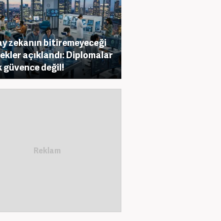
y zekanın bitiremeyeceği
ekler açıklandı: Diplomalar
k güvence değil!