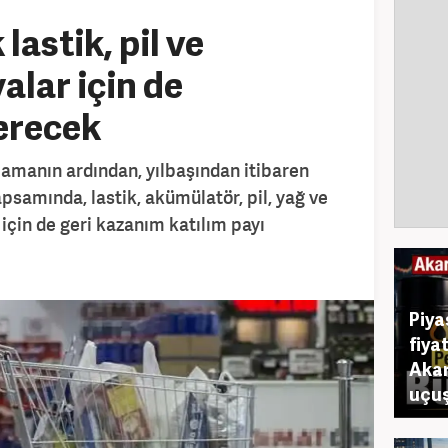
 lastik, pil ve
alar için de
erecek
gulamanın ardından, yılbaşından itibaren
samında, lastik, akümülatör, pil, yağ ve
 için de geri kazanım katılım payı
Piya
fiya
Akar
uçuş