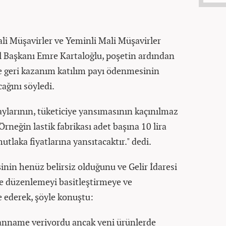
i Müşavirler ve Yeminli Mali Müşavirler
l Başkanı Emre Kartaloğlu, poşetin ardından
e geri kazanım katılım payı ödenmesinin
cağını söyledi.
aylarının, tüketiciye yansımasının kaçınılmaz
rneğin lastik fabrikası adet başına 10 lira
tlaka fiyatlarına yansıtacaktır." dedi.
inin henüz belirsiz olduğunu ve Gelir İdaresi
ğle düzenlemeyi basitleştirmeye ve
de ederek, şöyle konuştu:
yanname veriyordu ancak yeni ürünlerde