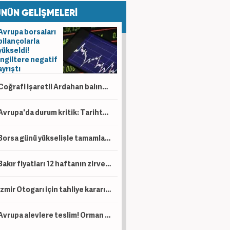
NÜN GELİŞMELERİ
Avrupa borsaları
bilançolarla
yükseldi!
İngiltere negatif
ayrıştı
Coğrafi işaretli Ardahan balında hasat başladı!
Avrupa'da durum kritik: Tarihte böylesi görülmedi
Borsa günü yükselişle tamamladı! En çok kazandıran belli oldu
Bakır fiyatları 12 haftanın zirvesinde!
İzmir Otogarı için tahliye kararı! Yargıtay son noktayı koydu
Avrupa alevlere teslim! Orman yangınlarının faturası 19 milyar avroyu aştı