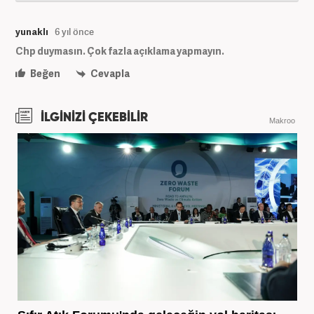
yunaklı
6 yıl önce
Chp duymasın. Çok fazla açıklama yapmayın.
Beğen
Cevapla
İLGİNİZİ ÇEKEBİLİR
Makroo